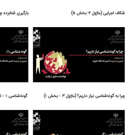
شکاف اجرایی (ماژول ۲- بخش ۵)
بارگیری شتابزده چیست؟
چرا به گونه‌شناسی نیاز داریم؟ (ماژول ۳ – بخش ۱)
گونه‌شناسی ۱ – تبادل گسترده (ماژول ۳ – بخش ۲)