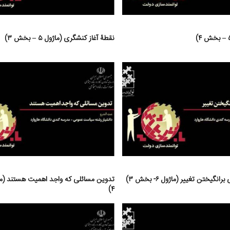
نقطۀ آغاز کنشگری (ماژول ۵ – بخش ۳)
نگیختن تغییر (ماژول ۶- بخش ۳)
۴)