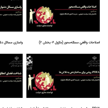
اصلاحات واقعیِ مسئله‌محور (ماژول ۶- بخش ۲)
واسازی مسائل دشوار (ما