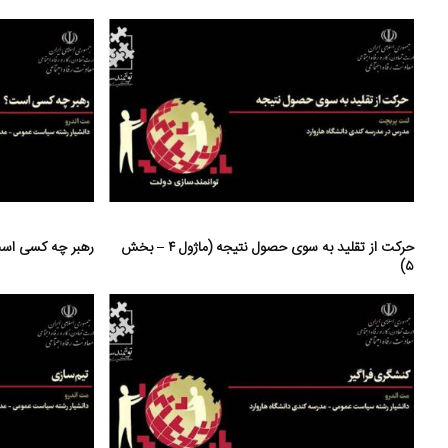
حرکت از تقلید به سوی حصول نتیجه (ماژول ۴ – بخش
رهبر چه کسی است؟ (ماژ
۵)