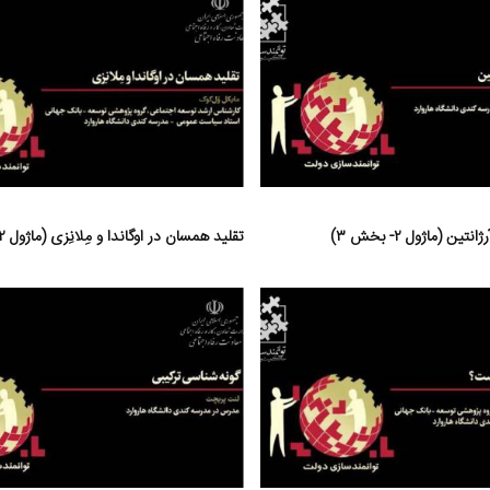
ن (ماژول ۲- بخش ۳)
تقلید همسان در اوگاندا و مِلانِزی (ماژول ۲- بخش ۴)