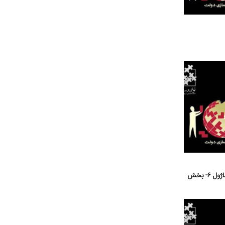
تدوین مسائلی که واجد اهمیت هستند (ماژول ۶- بخش