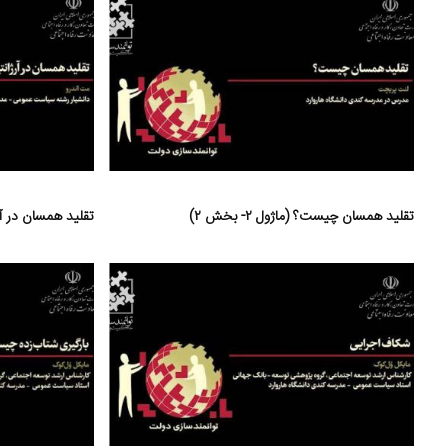
تقلید همسان چیست؟ (ماژول ۲- بخش ۲)
تقلید همسان در آرژانتی