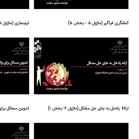
کنشگری فراگیر (ماژول ۵ – بخش ۵)
تیم‌سازی (ماژول ۵ – بخش ۴)
ارائۀ راه‌حل به جای حل مشکل (ماژول ۶- بخش ۱)
تدوین مسائل برای برا