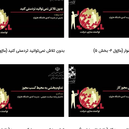
ژول ۶- بخش ۵)
بدون تلاش نمی‌توانید تردستی کنید (ماژول ۶- بخش 