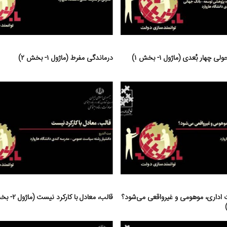
چهار بُعدی (ماژول ۱- بخش ۱)
درماندگی مفرط (ماژول ۱- بخش ۲)
ت اداری، موهومی و غیرواقعی می‌شود؟
قالب، معادل با کارکرد نیست (ماژول ۲- بخش ۱)