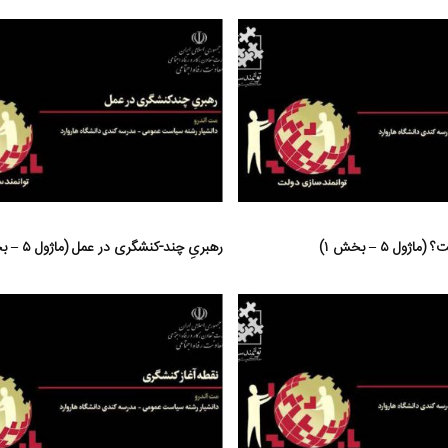
ول ۵ – بخش ۱)
رهبریِ چند-کنشگری در عمل (ماژول ۵ – بخش ۲)