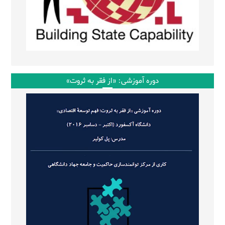
دوره آموزشی: «از فقر به ثروت»