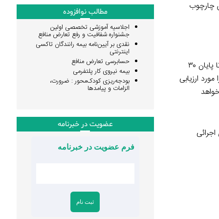
ن چارچوب
مطالب نوافزوده
اجلاسیه آموزشی تخصصی اولین
جشنواره شفافیت و رفع تعارض منافع
نقدی بر آیین‌نامه بیمه رانندگان تاکسی
اینترنتی
حسابرسی تعارض منافع
با برگزاری آیین افتتاحیه جشنواره شفافیت و رفع تعارض منافع در ۳۰ و ۳۱ شهریور، این رویداد به صورت رسمی آغاز شد. دستگاه‌های اجرایی تا پایان ۳۰
بیمه نیروی کار پلتفرمی
بازرسان سازمان بازرسی کل کشور تا تاریخ ۱۵ آبان ۱۴۰۴ مستندات را مورد ارزیابی
بودجه‌ریزی کودک‌محور : ضرورت،
الزامات و پیامدها
خواهد
عضویت در خبرنامه
ی اجرائی
فرم عضویت در خبرنامه