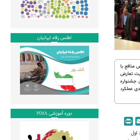
اطلس رفاه ایرانیان
رض منافع با
ریت تعارض
ن جشنواره
دی عملکرد
دوره آموزشی PDIA
P
E
r
m
 اول
i
a