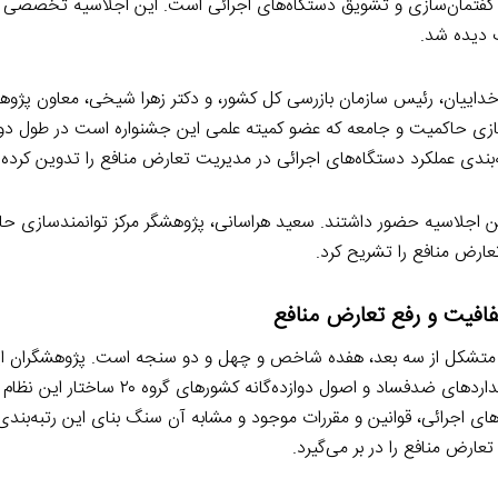
د گفتمان‌سازی و تشویق دستگاه‌های اجرائی است. این اجلاسیه تخصصی 
e
k
y
 دیده شد.
g
e
L
r
d
i
ه خداییان، رئیس سازمان بازرسی کل کشور، و دکتر زهرا شیخی، معاون پژو
a
I
n
سازی حاکمیت و جامعه که عضو کمیته علمی این جشنواره است در طول د
m
n
k
بندی عملکرد دستگاه‌های اجرائی در مدیریت تعارض منافع را تدوین کرده
 استانی، در این اجلاسیه حضور داشتند. سعید هراسانی، پژوهشگر مرکز توانمندسازی 
عارض منافع را تشریح کرد.
فافیت و رفع تعارض منافع
ع متشکل از سه بعد، هفده شاخص و چهل و دو سنجه است. پژوهشگران این
بررسی منابع بین‌المللی و با الهام از چارچوب‌های ممیزی اخلاق، استانداردهای ضدفساد و اصول 
ی اجرائی، قوانین و مقررات موجود و مشابه آن سنگ بنای این رتبه‌بند
ارض منافع را در بر می‌گیرد.