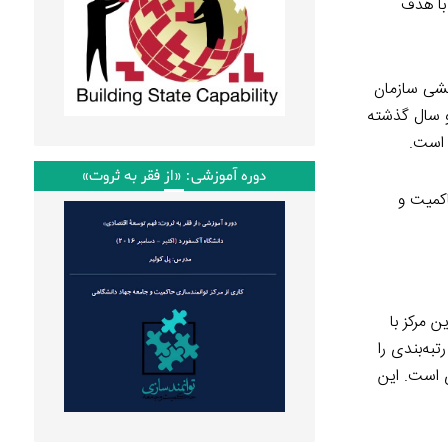
با هدف
n
i
t
l
هشی سازمان
و سال گذشته
 است.
دوره آموزشی: «از فقر به ثروت»
حاکمیت و
 مرکز با
دوازده‌گانه کشورهای گروه ۲۰ ساختار این نظام رتبه‌بندی را
ی است. این