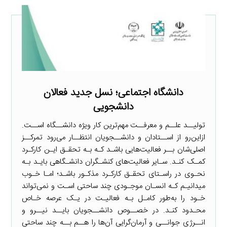
دانشگاه اجتماعی؛ نسل جدید فعالان
دانشجویی
تولیــد علــم و معرفــت مهم‌ترین کار ویژه دانشــگاه اســت.
ازاین‌رو از اســتادان و دانشــجویان انتظــار می‌رود تمرکــز
اصلی‌شان بــر فعالیت‌هایی باشـد کـه بـه تحقـق ایـن کارکـرد
کمـک کنـد. سـایر فعالیت‌های کنشـگران دانشـگاهی بایـد بـه
نحـوی در راسـتای تحقـق کارکـرد مذکـور باشـد؛ امـا خـوب
میدانیـم کـه انسـان موجـودی چند ساحتی اسـت و نمی‌تواند
خـود را به‌طور کامـل بـه فعالیـت در یـک عرصه خـاص
محـدود کنـد. در خصــوص دانشــجویان بایــد نیــرو و
انــرژی جوانــی و آرمان‌گرایی آن‌ها را هــم بــه چند ساحتی