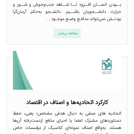
بــودن انســان افــزود تــا شــاهد جنب‌وجوش و شــور و
حرارت دانشــجویان باشــیم. دانشـجو به‌حکم آرمان‌گرا
بودنـش نمی‌تواند مدافـع وضـع موجـود ...
مطالعه بیشتر
کارکرد اتحادیه‌ها و اصناف در اقتصاد
اتحادیه­ های صنفی به دنبال هدفی مشخص؛ یعنی، حفظ
دستاوردهای مشترک اعضا یا احیای منافع ازدست‌رفته آن‌ها
هستند. به‌واقع اصناف نمونه‌ای کلاسیک از مؤسسات خاص