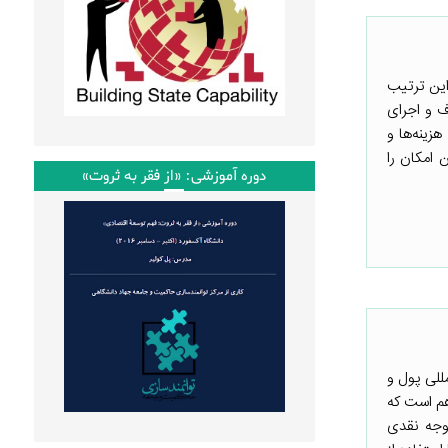
این ترتیب
ف و اجرای
ینه‌ها و
 امکان را
دوره آموزشی: «از فقر به ثروت»
مللی پول و
به هم است که
 وجه نقدی