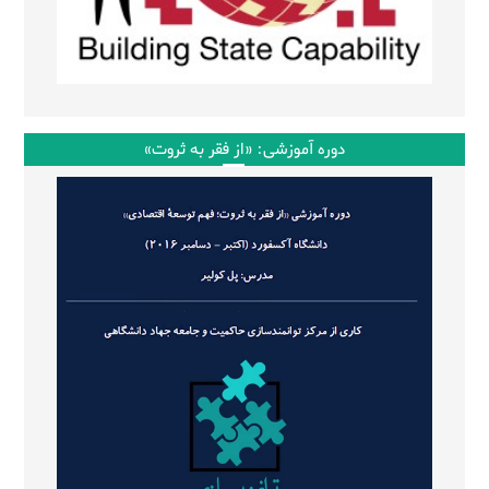
دوره آموزشی: «از فقر به ثروت»