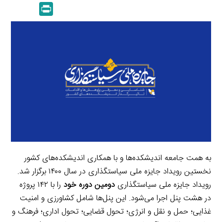
m
e
P
k
y
a
l
r
e
L
i
e
i
d
i
l
g
n
I
n
r
t
n
k
a
m
به همت جامعه اندیشکده‌ها و با همکاری اندیشکده‌های کشور
نخستین رویداد جایزه ملی سیاستگذاری در سال ۱۴۰۰ برگزار شد.
رویداد جایزه ملی سیاستگذاری
دومین دوره خود
را با ۱۴۲ پروژه
در هشت پنل اجرا می‌شود. این پنل‌ها شامل کشاورزی و امنیت
غذایی؛ حمل و نقل و انرژی؛‌ تحول قضایی؛ تحول اداری؛‌ فرهنگ و