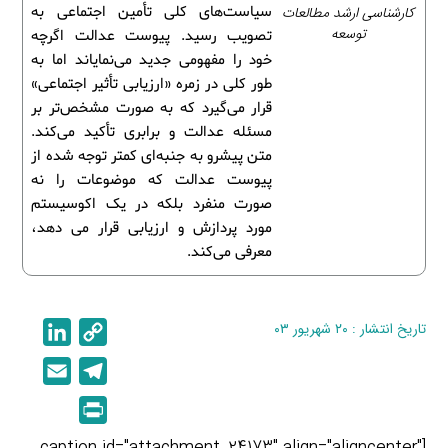
کارشناسی ارشد مطالعات
سیاست‌های کلی تأمین اجتماعی به
توسعه
تصویب رسید. پیوست عدالت اگرچه
خود را مفهومی جدید می‌نمایاند اما به
طور کلی در زمره «ارزیابی تأثیر اجتماعی»
قرار می‌گیرد که به صورت مشخص‌تر بر
مسئله عدالت و برابری تأکید می‌کند.
متن پیشرو به جنبه‌ای کمتر توجه شده از
پیوست عدالت که موضوعات را نه
صورت منفرد بلکه در یک اکوسیستم
مورد پردازش و ارزیابی قرار می دهد،
معرفی می‌کند.
تاریخ انتشار : ۲۰ شهریور ۰۳
C
L
i
o
E
T
n
p
m
e
P
k
y
a
l
r
e
L