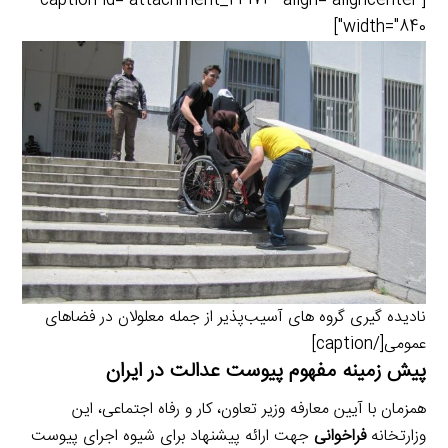
[caption id="attachment_24173" align="aligncenter"
i
e
i
d
i
width="840"]
l
g
n
I
n
r
t
n
k
a
m
نادیده گیری گروه های آسیب‌پذیر از جمله معلولان در فضاهای
عمومی[/caption]
پیش زمینه مفهوم پیوست عدالت در ایران
همزمان با آیین معارفه وزیر تعاون، کار و رفاه اجتماعی، این
وزارتخانه
فراخوانی
جهت ارائه پیشنهاد برای شیوه اجرای پیوست