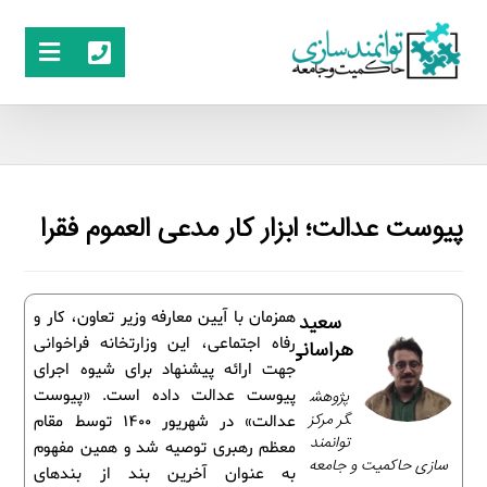
پیوست عدالت؛ ابزار کار مدعی العموم فقرا
همزمان با آیین معارفه وزیر تعاون، کار و
سعید
رفاه اجتماعی، این وزارتخانه فراخوانی
هراسانی
جهت ارائه پیشنهاد برای شیوه اجرای
پژوهش
پیوست عدالت داده است. «پیوست
گر مرکز
عدالت» در شهریور 1400 توسط مقام
توانمند
معظم رهبری توصیه شد و همین مفهوم
سازی حاکمیت و جامعه
به عنوان آخرین بند از بندهای