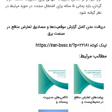
گردان، بازه زمانی ۵ ساله برای اشتغال مجدد در حوزه مرتبط در
نظر گرفته شود.
دریافت متن کامل گزارش موقعیت‌ها و مصادیق تعارض منافع در
صنعت برق
لینک کوتاه https://iran-bssc.ir/?p=22181
مطالب مرتبط:
پیامدهای تعارض منافع
ناکامی‌های مدیریت
در محیط‌زیست و
پسماند و
راهکارهایی برای غلبه بر
سیاست‌گذاری‌های آن از
آن
منظر تعارض منافع