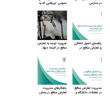
در مدارس
عمومی: تیرهایی که به
هدف نمی‌خورند
راهنمای اصول اخلاقی
ضرورت توجه به تعارض
و تعارض منافع در
منافع در لایحه «نهاد
موسسات حفاظت
مستقل تنظیم‌گر بخش
محیط زیست ایالات
برق»
متحده
مدیریت تعارض منافع
راهکارهای مدیریت
در تعاملات دانشگاه و
تعارض منافع در بخش
صنعت
مسکن