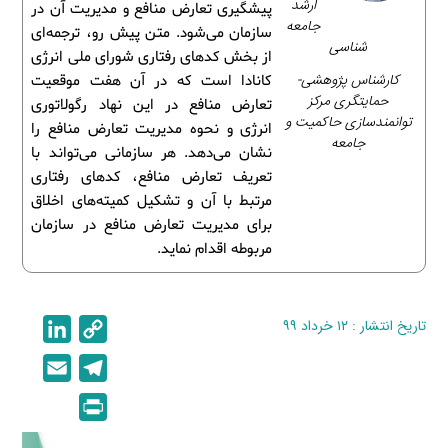
ارشد
پیشگیری تعارض منافع و مدیریت آن در
جامعه
سازمان می‌شود. متن پیش رو، ترجمه‌ای
شناسی
از بخش کدهای رفتاری شورای ملی انرژی
کارشناس پژوهشی-
کانادا است که در آن هفت موقعیت
حمایتگری مرکز
تعارض منافع در این نهاد رگولاتوری
توانمندسازی حاکمیت و
انرژی و نحوه مدیریت تعارض منافع را
جامعه
نشان می‌دهد. هر سازمانی می‌تواند با
تعریف تعارض منافع، کدهای رفتاری
مرتبط با آن و تشکیل کمیته‌های اخلاق
برای مدیریت تعارض منافع در سازمان
مربوطه اقدام نماید.
تاریخ انتشار : ۱۲ خرداد ۹۹
C
L
i
o
E
T
n
p
m
e
P
k
y
a
l
r
e
L