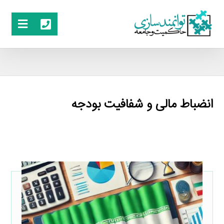
انضباط مالى و شفافيت بودجه