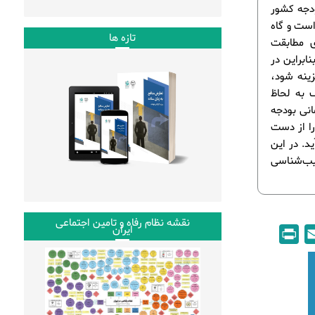
ودجه کشور
ست و گاه
تازه ها
ی مطابقت
نابراین در
زینه شود،
 به لحاظ
انی بودجه
را از دست
د. در این
یب‌شناسی
نقشه نظام رفاه و تامین اجتماعی
ایران
P
E
r
m
i
a
n
i
t
l