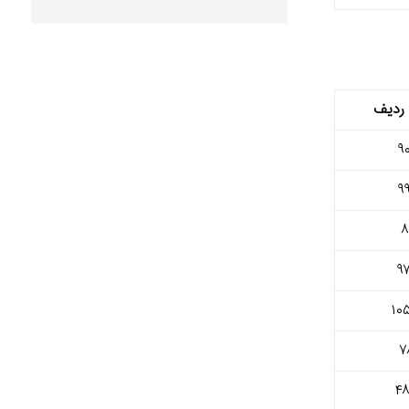
 ردیف
۹
۹
۸
۹
۱۰
۷
۴