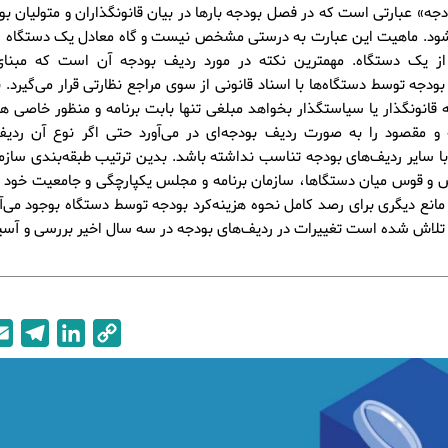
جه» عبارتی است که در فصل بودجه بارها در بیان قانونگذاران و متولیان ب
‌شود. ماهیت این عبارت به درستی مشخص نیست و گاه معادل یک دستگاه ا
ی از یک دستگاه. مهمترین نکته در مورد ردیف بودجه آن است که مبنا
 بودجه توسط دستگاه‌ها با اسناد قانونی از سوی مراجع نظارتی قرار می‌گیرد. ب
 قانونگذار یا سیاستگذار بخواهد مبلغی تنها بابت برنامه و منظور خاصی ه
ه و مقصود را به صورت ردیف بودجه‌ای در می‌آورد حتی اگر نوع آن ردیف
با سایر ردیف‌های بودجه تناسب نداشته باشد. بدین ترتیب طبقه‌بندی سازم
ش و قوس میان دستگاها، سازمان برنامه و مجلس یکپارچگی و جامعیت خود 
مانع دیگری برای رصد کامل نحوه هزینه‌کرد بودجه توسط دستگاه بوجود می‌آی
تلاش شده است تغییرات در ردیف‌های بودجه در سه سال اخیر بررسی و آس
T
L
C
e
i
o
l
n
p
e
k
y
g
e
L