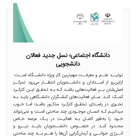
دانشگاه اجتماعی؛ نسل جدید فعالان
دانشجویی
تولیــد علــم و معرفــت مهم‌ترین کار ویژه دانشــگاه اســت.
ازاین‌رو از اســتادان و دانشــجویان انتظــار می‌رود تمرکــز
اصلی‌شان بــر فعالیت‌هایی باشـد کـه بـه تحقـق ایـن کارکـرد
کمـک کنـد. سـایر فعالیت‌های کنشـگران دانشـگاهی بایـد بـه
نحـوی در راسـتای تحقـق کارکـرد مذکـور باشـد؛ امـا خـوب
میدانیـم کـه انسـان موجـودی چند ساحتی اسـت و نمی‌تواند
خـود را به‌طور کامـل بـه فعالیـت در یـک عرصه خـاص
محـدود کنـد. در خصــوص دانشــجویان بایــد نیــرو و
انــرژی جوانــی و آرمان‌گرایی آن‌ها را هــم بــه چند ساحتی