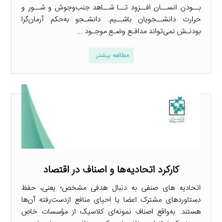
بــودن انســان افــزود تــا شــاهد جنب‌وجوش و شــور و
حرارت دانشــجویان باشــیم. دانشـجو به‌حکم آرمان‌گرا
بودنـش نمی‌تواند مدافـع وضـع موجـود ...
مطالعه بیشتر
کارکرد اتحادیه‌ها و اصناف در اقتصاد
اتحادیه­ های صنفی به دنبال هدفی مشخص؛ یعنی، حفظ
دستاوردهای مشترک اعضا یا احیای منافع ازدست‌رفته آن‌ها
هستند. به‌واقع اصناف نمونه‌ای کلاسیک از مؤسسات خاص