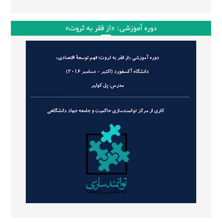
دوره آموزشی: «از فقر به ثروت»