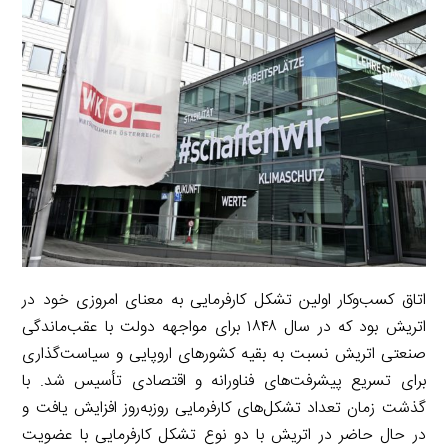
r
e
L
i
e
i
d
i
l
g
n
I
n
r
t
n
k
a
m
اتاق کسب‌وکار اولین تشکل کارفرمایی به معنای امروزی خود در
اتریش بود که در سال ۱۸۴۸ برای مواجهه دولت با عقب‌ماندگی
صنعتی اتریش نسبت به بقیه کشورهای اروپایی و سیاست‌گذاری
برای تسریع پیشرفت‌های فناورانه و اقتصادی تأسیس شد. با
گذشت زمان تعداد تشکل‌های کارفرمایی روزبه‌روز افزایش یافت و
در حال حاضر در اتریش با دو نوع تشکل کارفرمایی با عضویت