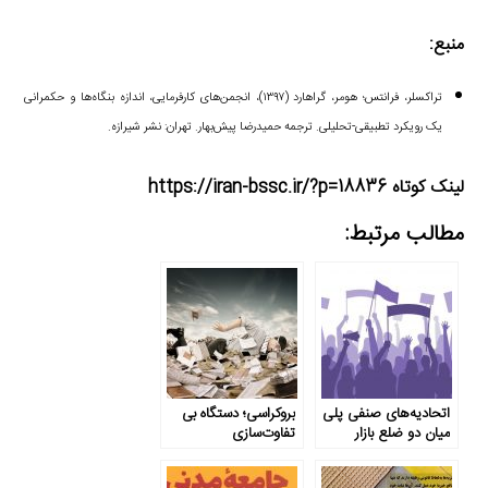
منبع:
تراکسلر، فرانتس؛ هومر، گراهارد (۱۳۹۷)، انجمن‌های کارفرمایی، اندازه بنگاه‌ها و حکمرانی
یک رویکرد تطبیقی-تحلیلی. ترجمه حمیدرضا پیش‌بهار. تهران: نشر شیرازه.
لینک کوتاه https://iran-bssc.ir/?p=18836
مطالب مرتبط:
اتحادیه‌های صنفی پلی
بروکراسی؛ دستگاه بی
میان دو ضلع بازار
تفاوت‌سازی