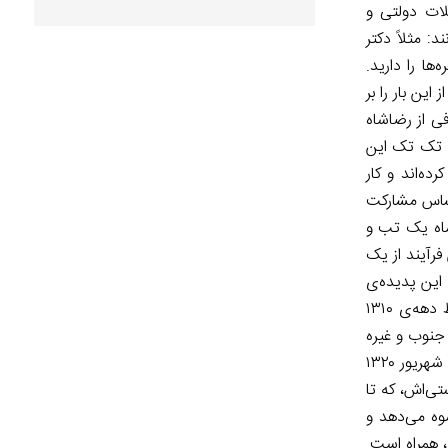
لات دولتی و
 مثلاً دکتر
ا را دارید.
ین بار را بر
فی از رضاشاه
ا تک تک این
ده‌اند و کار
حساس مشارکت
شاه یک تب و
فرآیند از یک
این پدیده‌ی
بوروکراتیک از یک مرحله‌ای به بعد هم دیگر جواب نمی‌دهد. پروژه‌ی رضاشاه در شهریور ۱۳۲۰، متوقف نمی‌شود بلکه از همان اوایل و اواسط دهه‌ی ۱۳۱۰
. از ۵ منطقه نظامی شرق و غرب و جنوب و غیره
در اوایل کار که در آخر به ۲۰ لشگر تبدیل می‌شوند، ولی این ۲۰ لشگر هیچ‌وقت تکمیل نمی‌شود. تجهیزات و سازمان اداری‌شان نیز تا بحران شهریور ۱۳۲۰
تی‌اش، که تا
وه می‌دهد و
، همراه است.