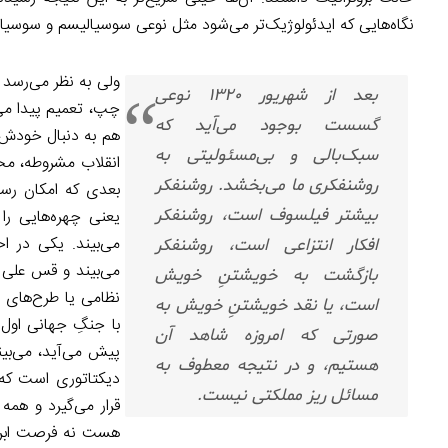
نگاه‌هایی که ایدئولوژیک‌تر می‌شود مثل نوعی سوسیالیسم و سوسیال د
ولی به نظر می‌رسد ک
بعد از شهریور ۱۳۲۰ نوعی
چپ، تعمیم پیدا می‌ک
گسست بوجود می‌آید که
هم به دنبال خودش م
سبک‌بالی و بی‌مسئولیتی به
انقلاب مشروطه، م
روشنفکری ما می‌بخشد. روشنفکر
بعدی که امکان رسی
بیشتر فیلسوف است، روشنفکر
یعنی چهره‌هایی را
می‌بیند. یکی در 
افکار انتزاعی است، روشنفکر
می‌بیند و قس علی ه
بازگشت به خویشتنِ خویش
نظامی یا طرح‌های د
است، یا نقد خویشتنِ خویش به
با جنگِ جهانی اول
صورتی که امروزه شاهد آن
پیش می‌آید، می‌بین
هستیم، و در نتیجه معطوف به
دیکتاتوری است که ت
مسائل ریز مملکتی نیست.
قرار می‌گیرد و ه
هست نه فرصت ابراز 