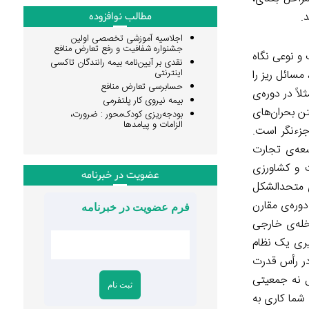
.
مطالب نوافزوده
اجلاسیه آموزشی تخصصی اولین
جشنواره شفافیت و رفع تعارض منافع
 و نوعی نگاه
نقدی بر آیین‌نامه بیمه رانندگان تاکسی
اینترنتی
مسائل ریز را
حسابرسی تعارض منافع
اً در دوره‌ی
بیمه نیروی کار پلتفرمی
ن بحران‌های
بودجه‌ریزی کودک‌محور : ضرورت،
الزامات و پیامدها
جزءنگر است.
سعه‌ی تجارت
ت و کشاورزی
عضویت در خبرنامه
ای متحدالشکل
وره‌ی مقارن
فرم عضویت در خبرنامه
خله‌ی خارجی
گیری یک نظام
در رأس قدرت
 نه جمعیتی
شما کاری به