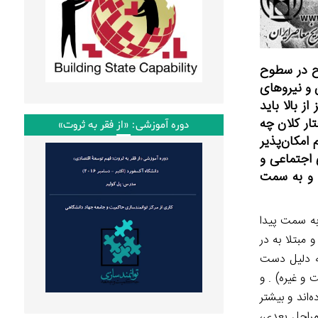
اح در سطوح
 و نیروهای
 بالا باید
ار کلان چه
دوره آموزشی: «از فقر به ثروت»
 امکان‌پذیر
 اجتماعی و
د و به سمت
به سمت پیدا
مبتلا به در
به دلیل دست
و غیره) . و
‌اند و بیشتر
 مراحل بعدی،