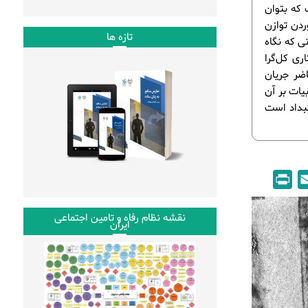
 که بتوان
ردن توازن
تازه ها
 توازنی که نگاه
ی کل‌گرا
ضر جریان
یات بر آن
تبداد است
P
E
r
m
i
a
نقشه نظام رفاه و تامین اجتماعی
ایران
n
i
t
l