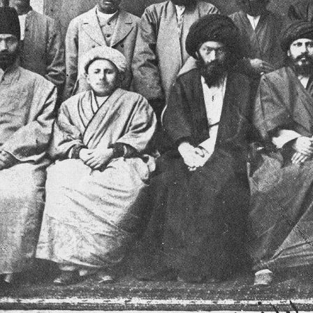
m
n
k