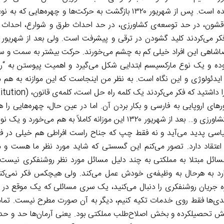
کاملاً می‌بینید که چرخ متوقف شده و یک نوع بی‌اعتقادی پیش آمده است. پس از شهریور ۱۳۲۰ بازگشت به حرکت‌ها و 
شون، در حد توسعه‌ی کشاورزی، در حد احداث طرق و شوارع، احداث ر
‌ی رضاشاهی این افراد خیلی کم به چشم می‌خورند. حرکت بیشتر به سمت و س
ده و یک نوع مارکسیسم ابتدایی شکل می‌گیرد و اهمیت پیوستن به “رون
یدئولوژی و این نگاه است. به نظر من اینجاست که این موازنه به هم م
ای اروپایی به فارسی و بکار بردن آن. اما در عین حال، چهره‌هایی را 
هرکدام یک پروژه‌ای را دنبال می‌کردند. در حوزه‌های ریزتر صنعت و کشاورزی و… بعد از شهریور ۱۳۲۰ این موزانه کامل
سیاسی پدید می‌آید و نه فقط چپ که جناح راست افراطی هم خیلی در فک
عتقاد دارد. تصور می‌کنم این گسستی که شاید مورد نظر ما هست و م
ائل مبتلا به مملکتی به چند دلیل مسائل مورد نظر روشنفکری نیست.
 دارد به هرحال به وظیفه‌ی خودش عمل می‌کند. ولی هیچکس فکر نمی‌کن
 جریان روشنفکری را دنبال می‌کنید، یک سری مسائلی که یک موقع د
ل بعدی‌ها فقط روی خدمات تکیه کنیم، دیگر به آن صورت مطرح نیست. تما
ش تحصیلکرده و بخش اصلاح‌طلب مملکتی بود. یعنی آرمان‌ها حد و 