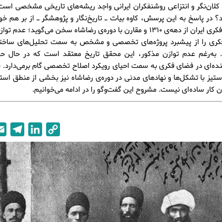
د کلان‌نگر و انتزاعی روشنفکران ایرانی واجد ریشه‌های تاریخی مشخصی است
د؟ در پاسخ به این پرسش، کاوه بیات ـ تاریخ‌نگار و پژوهشگر ـ از بر هم خو
در فضای فکری ایران از دهه‌ی 1310 و مقارن با دوره‌ی رضاشاه سخن می‌گوید؛ عدم
کری را از پیشبرد پروژه‌های تخصصی و مشخص به سمت تحلیل‌های ساختار
 به‌رغم عدم‌ توازن مذکور، این محقق تاریخ معتقد است که در حال حا
نده‌ای در فضای فکری به سمت احیای رویکرد اصلاح تخصصی گام برمی‌دارد. ب
یز با تشکل‌ها و نهادهای مدنی در دوره‌ی رضاشاه نیز بخشی از منطق اس
ن کار ساده‌ای نیست. مشروح این گفت‌وگو را در ادامه می‌خوانیم.
T
L
C
e
i
o
l
n
p
e
k
y
g
e
L
r
d
i
a
I
n