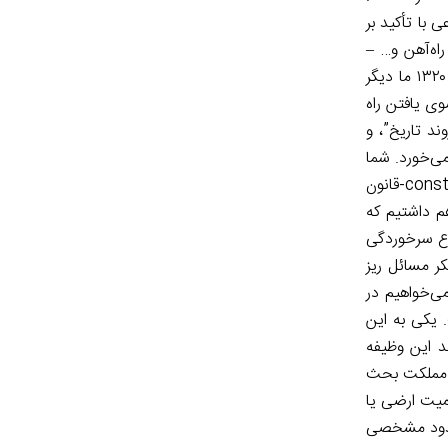
چهره‌هایی که به نوعی با تأکید بر
اه‌آهن و… –
دیده نمی‌شود. راه آهن یک موقع یک آرمان ملی بود. یعنی همه فکر می‌کردند کلید گشودن در ترقی و پیشرفت است. ولی بعد از شهریور ۱۳۲۰ ما دیگر
وی یافتن راه
د تاریخ”، و
ی‌خورد. شما
زمانی این دو (جزءنگر و کلان نگر) را در کنار هم داشتید. هم کسانی را داشتید که فکر می‌کردند یک کلمه راه حل است، کلمه‌ی قانون، (constitution-قانون
هم داشتیم که
اً به هم می‌خورد و یک نوع سرخوردگی
ر مسائل ریز
ی‌خواهیم در
 یکی به این
د این وظیفه
ر مملکت بحث
میت ارضی یا
حدود مشخصی