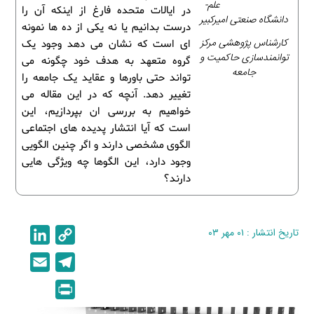
علم-
در ایالات متحده فارغ از اینکه آن را
دانشگاه صنعتی امیرکبیر
درست بدانیم یا نه یکی از ده ها نمونه
کارشناس پژوهشی مرکز
ای است که نشان می دهد وجود یک
توانمندسازی حاکمیت و
گروه متعهد به هدف خود چگونه می
جامعه
تواند حتی باورها و عقاید یک جامعه را
تغییر دهد. آنچه که در این مقاله می
خواهیم به بررسی ان بپردازیم، این
است که آیا انتشار پدیده های اجتماعی
الگوی مشخصی دارند و اگر چنین الگویی
وجود دارد، این الگوها چه ویژگی هایی
دارند؟
تاریخ انتشار : ۰۱ مهر ۰۳
C
L
i
o
E
T
n
p
m
e
P
k
y
a
l
r
e
L