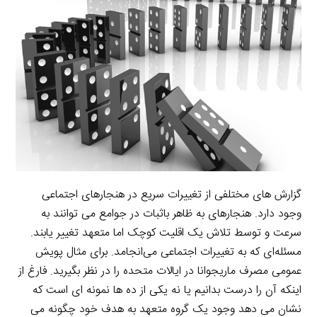
i
e
i
d
i
l
g
n
I
n
r
t
n
k
a
m
گزارش های مختلفی از تغییرات سریع در هنجارهای اجتماعی
وجود دارد. هنجارهای به ظاهر باثبات در جوامع می توانند به
سرعت و توسط تلاش یک اقلیت کوچک اما متعهد تغییر یابند.
مسئله‌ای که به تغییرات اجتماعی می‌انجامد. برای مثال پویش
عمومی مصرف ماریجوانا در ایالات متحده را در نظر بگیرید. فارغ از
اینکه آن را درست بدانیم یا نه یکی از ده ها نمونه ای است که
نشان می دهد وجود یک گروه متعهد به هدف خود چگونه می