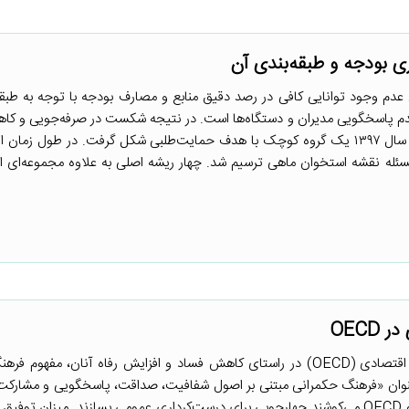
 ۱- مسئله اصلی عدم وجود توانایی کافی در رصد دقیق منابع و مصارف بودجه با توجه به طب
م پاسخگویی مدیران و دستگاه‌ها است. در نتیجه شکست در صرفه‌جویی و ک
بودجه را در پی دارد. ۲- در ابتدای سال ۱۳۹۷ یک گروه کوچک با هدف حمایت‌طلبی شکل گرفت. در طول زم
 مشاور گسترش یافت. ۳- برای ورود به مسئله نقشه استخوان ماهی ترسیم شد. چهار ریشه اصلی به علاوه مجموعه‌ا
OEC
مقدمه سازمان توسعه و همکاری اقتصادی (OECD) در راستای کاهش فساد و افزایش رفاه آنان، مفه
ز به عنوان «فرهنگ حکمرانی مبتنی بر اصول شفافیت، صداقت، پاسخگویی و مشارکت
تعریف شده است. دولت‌های عضو OECD می‌کوشند چهارچوبی برای درست‌کرداری عمومی بسازند. میزان توف