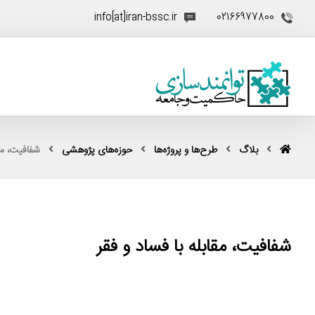
info[at]iran-bssc.ir
02166977800
بلاگ
طرح‌ها و پروژه‌ها
حوزه‌های پژوهشی
شفافیت، مقا
شفافیت، مقابله با فساد و فقر