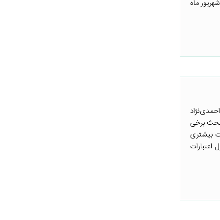
شهریور ماه
د احمدی‌نژاد
دبحث برخی
ات بیشتری
 اعتبارات