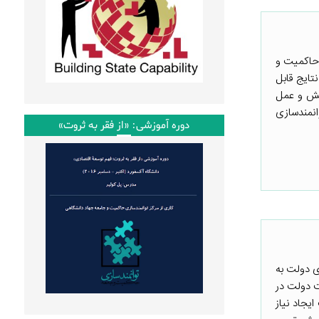
ازی حاکمیت و
نتایج قابل
هش و عمل
انمندسازی
دوره آموزشی: «از فقر به ثروت»
ی دولت به
ت دولت در
یجاد نیاز