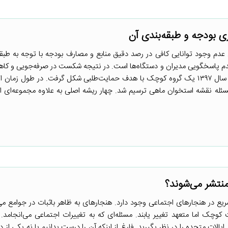
 ۱- مسئله اصلی عدم وجود توانایی کافی در رصد دقیق منابع و مصارف بودجه با توجه به طب
م پاسخگویی مدیران و دستگاه‌ها است. در نتیجه شکست در صرفه‌جویی و ک
بودجه را در پی دارد. ۲- در ابتدای سال ۱۳۹۷ یک گروه کوچک با هدف حمایت‌طلبی شکل گرفت. در طول زم
 مشاور گسترش یافت. ۳- برای ورود به مسئله نقشه استخوان ماهی ترسیم شد. چهار ریشه اصلی به علاوه مجموعه‌ا
منتشر می‌شوند؟
یع در هنجارهای اجتماعی وجود دارد. هنجارهای به ظاهر باثبات در جوامع می 
ک اما متعهد تغییر یابند. مسئله‌ای که به تغییرات اجتماعی می‌انجامد. 
لات متحده را در نظر بگیرید. فارغ از اینکه آن را درست بدانیم یا نه یکی از د