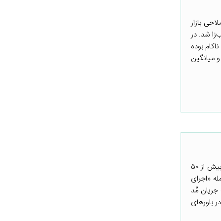
احی بازار
زا شد. در
ً ناکام بوده
 و میانگین
این مطلب ابتدا در وبلاگ طرح نجات جهانی منتشرشده است. طرح نجات جهانی (GDI) مشارکتی است میان بیش از ۵۰
له «اجرای
جریان مُد
ر باورهای