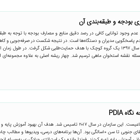
 ۱- مسئله اصلی عدم وجود توانایی کافی در رصد دقیق منابع و مصارف بودجه با توجه به طب
م پاسخگویی مدیران و دستگاه‌ها است. در نتیجه شکست در صرفه‌جویی و ک
بودجه را در پی دارد. ۲- در ابتدای سال ۱۳۹۷ یک گروه کوچک با هدف حمایت‌طلبی شکل گرفت. در طول زم
 مشاور گسترش یافت. ۳- برای ورود به مسئله نقشه استخوان ماهی ترسیم شد. چهار ریشه اصلی به علاوه مجموعه‌ا
اه PDIA
فوندا وانده[۱] یک سازمان غیرانتفاعیست. این سازمان در سال ۲۰۱۷ تاسیس شد. هدف آن بهبود آم
توانایی خواندن تمام کودکان آفریقای جنوبی تا سن ۱۰سالگی بود. آن‌ها برنامه‌های درسی، ویدیوها و مط
ی آموزش پایه تهیه کردند. فوندا وانده یک استراتژی «یادگیری به‌وسیله انجام