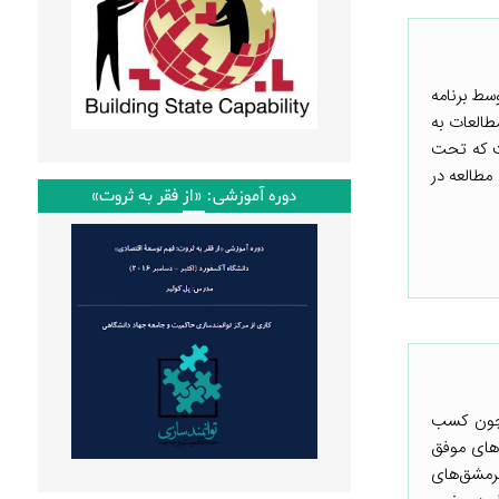
سط برنامه
طالعات به
ست که تحت
 مطالعه در
دوره آموزشی: «از فقر به ثروت»
مچون کسب
های موفق
سرمشق‌های