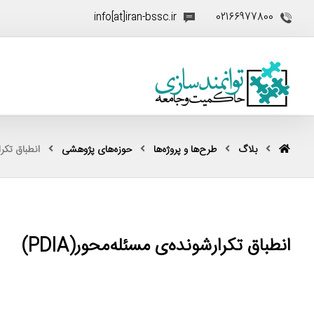
info[at]iran-bssc.ir
02166977800
بلاگ
طرح‌ها و پروژه‌ها
حوزه‌های پژوهشی
انطباق تکرار
انطباق تکرارشونده‌ی مسئله‌محور(PDIA)