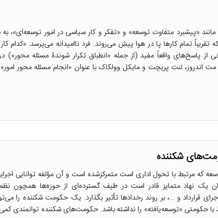
ی مانند «پیشبرد متفاوت توسعه» و «تفکر و کار سیاسی در امور توسعه‌ای»، به
تقریباً تمام کارها پا در هوا پیش می‌روند. فرد ناامیدانه می‌پرسد: «کدام کار
 از پاسخ‌های واقعاً مفید (از جمله «انطباق تکرار شوندۀ مسئله ‌محور») در 
 از مت اندروز، لنت پریچت و مایکل وولکاک با عنوان «انجام مسئله محور امور»
ت‌های شکننده
سعه که مرتبط با تحول اداری است متمرکزشده است و آن مؤلفه توانایی اجر
ان یک نهاد متمایز قادر است در طیف گسترده‌ای از حوزه‌ها همچون نظم 
ای قرارداد و …، بر روند رخدادها تأثیر بگذارد. یک حکومت شکننده را می‌توان
ط با حکومتی «توسعه‌یافته» را نداشته باشد. حکومت‌های شکننده توانمندی کمی د