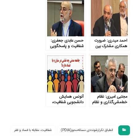
کند
احمد میدری: ضرورت
حسن عابدی جعفری:
همکاری مشترک بین
شفافیت و پاسخگویی
فعالین حوزه شفافیت و
دو تیغه یک قیچی
مبارزه با فساد
هستند
مجتبی امیری: نظام
آنونس همایش
خط‌مشی‌گذاری و نظام
دانشجویی شفافیت،
دانایی کشور دچار
حاکمیت پاسخگو،
مشکل هستند
جامعه مطالبه گر
انطباق تکرارشونده‌ی مسئله‌محور(PDIA)
شفافیت، مقابله با فساد و فقر