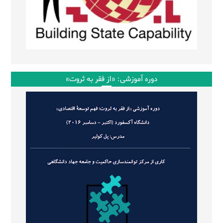
دوره آموزشی: «از فقر به ثروت»