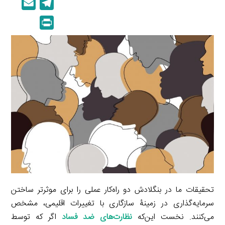
E
T
n
p
m
e
P
k
y
a
l
r
e
L
i
e
i
d
i
l
g
n
I
n
r
t
n
k
a
m
تحقیقات ما در بنگلادش دو راه‌کار عملی را برای موثرتر ساختن
سرمایه‌گذاری در زمینۀ سازگاری با تغییرات اقلیمی، مشخص
می‌کنند. نخست این‌که
نظارت‌های ضد فساد
اگر که توسط