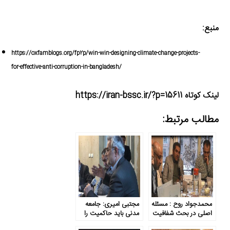
منبع:
https://oxfamblogs.org/fp2p/win-win-designing-climate-change-projects-
for-effective-anti-corruption-in-bangladesh/
لینک کوتاه https://iran-bssc.ir/?p=15611
مطالب مرتبط:
محمدجواد روح : مسئله
مجتبی امیری: جامعه
اصلی در بحث شفافیت
مدنی باید حاکمیت را
عدم موازنه قدرت است
ملزم به نوعی خانه‌تکانی