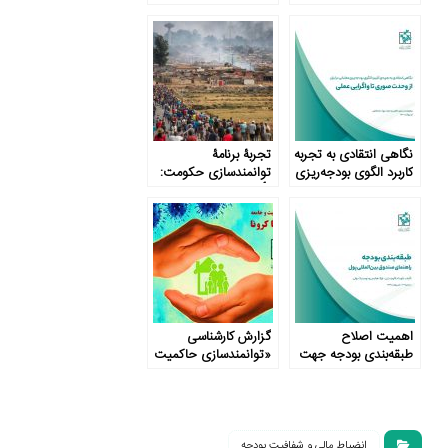
در ایران
نگاهی انتقادی به تجربه
تجربۀ برنامۀ
کاربرد الگوی بودجه‌ریزی
توانمندسازی حکومت:
عملیاتی در ایران
تأکید بر تجربه و
یادگیری
اهمیت اصلاح
گزارش کارشناسی
طبقه‌بندی بودجه جهت
«توانمندسازی حاکمیت
تحقق انضباط مالی
و جامعه برای مقابله با
کووید-۱۹»
انضباط مالى و شفافيت بودجه