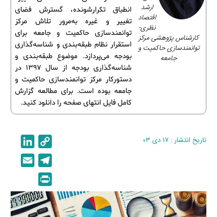
ارشد
انطباق تکرارشونده، گسترش فضای
اقتصاد
تغییر و غیره به‌مرور تلاش مرکز
نظری-
توانمندسازی حاکمیت و جامعه برای
کارشناس پژوهشی مرکز
استقرار نظام طبقه‌بندی و شناسه‌گذاری
توانمندسازی حاکمیت و
بودجه می‌پردازد. موضوع طبقه‌بندی و
جامعه
شناسه‌گذاری بودجه از سال 1397 در
دستورکار مرکز توانمندسازی حاکمیت و
جامعه بوده است. برای مطالعه گزارش
کامل فایل انتهای صفحه را دانلود کنید.
تاریخ انتشار : ۱۷ دی ۰۳
C
L
i
o
E
T
n
p
m
e
P
k
y
a
l
r
e
L
i
e
i
d
i
l
g