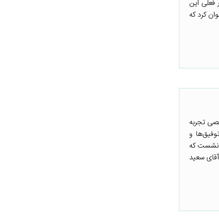
 فعلی این
ان کرد که
صصی تجربه
فیق‌ها و
در این نشست که
آقای سعید