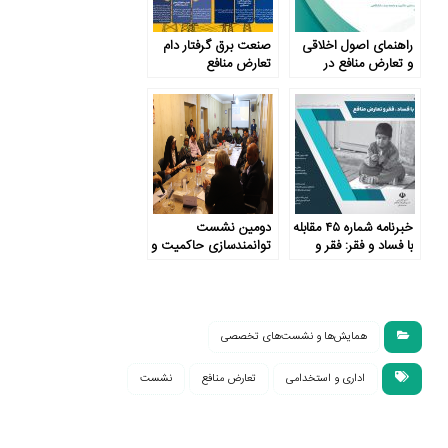
راهنمای اصول اخلاقی
صنعت برق گرفتار دام
و تعارض منافع در
تعارض منافع
موسسات حفاظت
محیط زیست ایالات
متحده
خبرنامه شماره ۴۵ مقابله
دومین نشست
با فساد و فقر: فقر و
توانمندسازی حاکمیت و
شورش
جامعه: شفافیت بودجه
همایش‌ها و نشست‌های تخصصی
اداری و استخدامی
تعارض منافع
نشست