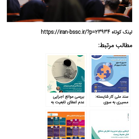
لینک کوتاه https://iran-bssc.ir/?p=23934
مطالب مرتبط:
سند ملی کار شایسته:
بررسی موانع اجرایی
مسیری به سوی
عدم اعطای تابعیت به
حمایت از نیروی کار
فرزندان مادرایرانی