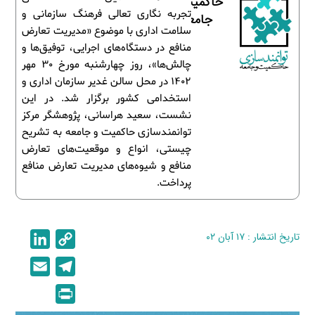
حاکمیت و
تجربه نگاری تعالی فرهنگ سازمانی و
جامعه
سلامت اداری با موضوع «مدیریت تعارض
منافع در دستگاه‌های اجرایی، توفیق‌ها و
چالش‌ها»، روز چهارشنبه مورخ 30 مهر
1402 در محل سالن غدیر سازمان اداری و
استخدامی کشور برگزار شد. در این
نشست، سعید هراسانی، پژوهشگر مرکز
توانمندسازی حاکمیت و جامعه به تشریح
چیستی، انواع و موقعیت‌های تعارض
منافع و شیوه‌های مدیریت تعارض منافع
پرداخت.
تاریخ انتشار : ۱۷ آبان ۰۲
C
L
i
o
E
T
n
p
m
e
P
k
y
a
l
r