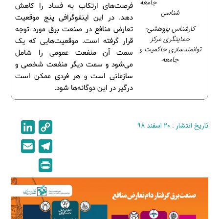
جامعه
فرصت‌های ارتکاب به فساد را کاهش
شناسی
دهد. در این اینفوگرافی پنج موقعیت
کارشناس پژوهشی-
تعارض منافع در صنعت برق مورد توجه
حمایتگری مرکز
قرار گرفته است. موقعیت‌هایی که یک
توانمندسازی حاکمیت و
سمت آن منفعت عمومی را شامل
جامعه
می‌شود و سمت دیگر منفعت شخصی و
سازمانی است و هر فردی ممکن است
درگیر در این دوگانه‌ها شود.
تاریخ انتشار : ۲۰ اسفند ۹۸
C
L
i
o
E
T
n
p
m
e
P
k
y
a
l
r
e
L
i
e
i
d
i
l
g
n
I
n
r