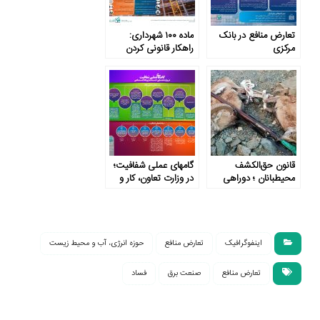
تعارض منافع در بانک
ماده ۱۰۰ شهرداری:
مرکزی
راهکار قانونی کردن
تخلفات ساخت و ساز
قانون حق‌الکشف
گامهای عملی شفافیت؛
محیطبانان ؛ دوراهی
در وزارت تعاون، کار و
درآمد و وظیفه؟
رفاه اجتماعی
اینفوگرافیک
تعارض منافع
حوزه انرژی، آب و محیط زیست
تعارض منافع
صنعت برق
فساد