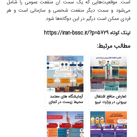
است. موقعیت‌هایی که یک سمت آن منفعت عمومی را شامل
می‌شود و سمت دیگر منفعت شخصی و سازمانی است و هر
فردی ممکن است درگیر در این دوگانه‌ها شود.
لینک کوتاه https://iran-bssc.ir/?p=5729
مطالب مرتبط:
تعارض منافع اشتغال
آزمایشگاه­ های معتمد
بیرونی در وزارت نیرو
محیط­ زیست در کجای
پازل تعارض منافع قرار
دارند؟