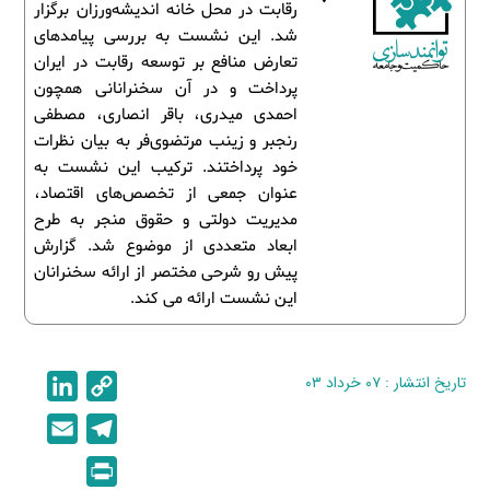
رقابت در محل خانه اندیشه‌ورزان برگزار
شد. این نشست به بررسی پیامدهای
تعارض منافع بر توسعه رقابت در ایران
پرداخت و در آن سخنرانانی همچون
احمدی میدری، باقر انصاری، مصطفی
رنجبر و زینب مرتضوی‌فر به بیان نظرات
خود پرداختند. ترکیب این نشست به
عنوان جمعی از تخصص‌های اقتصاد،
مدیریت دولتی و حقوق منجر به طرح
ابعاد متعددی از موضوع شد. گزارش
پیش رو شرحی مختصر از ارائه سخنرانان
این نشست ارائه می کند.
تاریخ انتشار : ۰۷ خرداد ۰۳
C
L
i
o
E
T
n
p
m
e
P
k
y
a
l