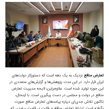
r
e
L
i
e
i
d
i
l
g
n
I
n
r
t
n
k
a
m
تعارض منافع
نزدیک به یک دهه است که دستورکار دولت‌های
ایران قرار دارد. در این مدت پژوهش‌ها و گزارش‌های متعددی در
این حوزه تولید شده است. علاوه‌براین، لایحه مدیریت تعارض
منافع در دولت و مجلس در دست پیگیری است. با اینحال،
تاکنون تلاش جدی‌ای درباره پیامدهای تعارض منافع صورت
نگرفته است. ارتباط تعارض منافع و رقابت در قامت پیامدی که