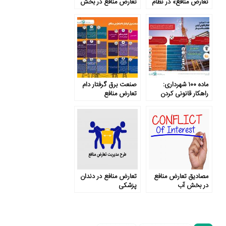
تعارض منافع» در نظام
تعارض منافع در بخش
حقوقی ایران
مدیریت پسماند
(بررسی تطبیقی نمونۀ
موردی بریتانیا)
ماده ۱۰۰ شهرداری:
صنعت برق گرفتار دام
راهکار قانونی کردن
تعارض منافع
تخلفات ساخت و ساز
مصادیق تعارض منافع
تعارض منافع در دندان
در بخش آب
پزشکی