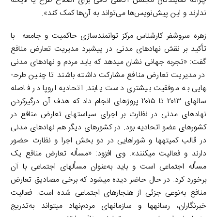
چراکه نمایندگان مجلس آگاهی کافی برای اصلاح طرح یا لایحه
ندارند و این پیش‌نویس‌ها می‌تواند به آن‌ها کمک کند».
زهره سروشفر کارشناس مرکز توانمندسازی حاکمیت و جامعه با
تأکید بر نقش نهادهای مدنی در پیشبرد مدیریت تعارض منافع
گفت: «تجربه جهانی نشان می­دهد که باید مردم و نهادهای مدنی
در مدیریت تعارض منافع مشارکت داشته باشند تا چنین طرح­
هایی به موفقیت بیشتری دست یابند. اتحادیه اروپا در فاصله
سال­های ۲۰۱۳ تا ۲۰۱۵ پروژه­ای انجام داد که هدف آن درگیرکردن
نهادهای مدنی در نظارت بر اجرای سیاست­های تعارض منافع در
کشورهای عضو اتحادیه بود. در کشورهای دیگر هم نهادهای مدنی
در قالب کمیته­ها و شوراهایی در دو بخش اجرا و نظارت حضور
دارند و فعالیت می­کنند». وی افزود: «مسأله تعارض منافع یک
مسأله اجتماعی است و باید به‌عنوان مسأله­ای اجتماعی با آن
برخورد کرد. در حال حاضر دیده می­شود که برخی مصادیق تعارض
منافع به‌نوعی جزئی از هنجارهای اجتماعی شده است. فعالیت
خبرنگاران، رسانه­ها و سازمان­های مردم‌نهاد می­تواند به‌تدریج