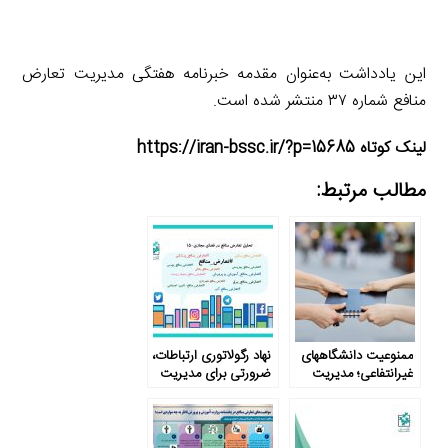
این یادداشت به‌عنوان مقدمه
خبرنامه هفتگی مدیریت تعارض
منافع
شماره ۳۷ منتشر شده است.
لینک کوتاه https://iran-bssc.ir/?p=15685
مطالب مرتبط:
ممنوعیت دانشگاههای
نهاد رگولاتوری ارتباطات،
غیرانتفاعی؛ مدیریت
ضرورتی برای مدیریت
تعارض منافع یا حل و
تعارض منافع
حذف آن؟