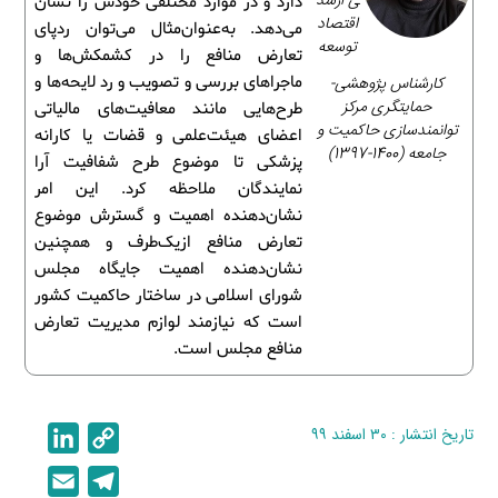
ی ارشد
دارد و در موارد مختلفی خودش را نشان
اقتصاد
می‌دهد. به‌عنوان‌مثال می‌توان ردپای
توسعه
تعارض منافع را در کشمکش‌ها و
کارشناس پژوهشی-
ماجراهای بررسی و تصویب و رد لایحه‌ها و
حمایتگری مرکز
طرح‌هایی مانند معافیت‌های مالیاتی
توانمندسازی حاکمیت و
اعضای هیئت‌علمی و قضات یا کارانه
جامعه (1400-1397)
پزشکی تا موضوع طرح شفافیت آرا
نمایندگان ملاحظه کرد. این امر
نشان‌دهنده اهمیت و گسترش موضوع
تعارض منافع ازیک‌طرف و همچنین
نشان‌دهنده اهمیت جایگاه مجلس
شورای اسلامی در ساختار حاکمیت کشور
است که نیازمند لوازم مدیریت تعارض
منافع مجلس است.
تاریخ انتشار : ۳۰ اسفند ۹۹
C
L
i
o
E
T