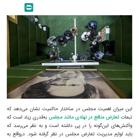
n
p
m
e
P
k
y
a
l
r
e
L
i
e
i
d
i
l
g
n
I
n
r
t
n
k
a
m
این میزان اهمیت مجلس در ساختار حاکمیت نشان می‌دهد که
تبعات
تعارض منافع در نهادی مانند مجلس
به‌قدری زیاد است که
واکنش‌های این‌گونه را در پی داشته
است و به نظر می‌رسد که
باید لوازم مدیریت تعارض مجلس در نظر گرفته شود. درواقع به