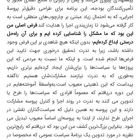
پیشنهادی پیروی می‌کند و پس از رایزنی با منابع اعطای مجوز یا
تأمین‌کنندگان بودجه، این برنامه برای طراحی دقیق‌تر پروسۀ
اجرایی، که به احتمال زیاد مبتنی بر چارچوب‌های منطقی است به
کار گرفته می‌شود تا زمان‌بندی اجرا را هدایت کند.
فرض اصلی من
این بود که ما مشکل را شناسایی کرده ایم و برای آن راه‌حل
درستی ابداع کرده‌ایم
؛ بدون اینکه هیچ شاهدی بر این فرض وجود
داشته باشد، زیرا به ندرت تحقیق درخوری جهت تایید این
فرض‌ها انجام شده است. و اینکه ما نسبت به مردمی که این
پروژه‌ها یا سیاست‌ها را برای‌شان ایجاد کرده‌ایم برتری داریم،
به‌طوری‌ که به‌ ندرت نیازمند مشارکت‌شان هستیم. ناگفته
پیداست که این ذهنیتی معیوب است.به‌واسطۀ آموخته‌هایم در
این دوره دریافتم که معموماً افرادی که سیاست‌ها را طرح یا
تدوین می کنند به ندرت در روند اجرا و کنترل پروسه مشارکت
دارند و این پروسه به همین دلیل که سیاست‌گذاران نقشی در
اجرای طرح ندارند، از ابتدا به پروسه‌ای اساساً معیوب تبدیل می
شود. بنابراین بزرگ‌ترین کشف من این بود که دریافتم که رایج‌ترین
نظریه‌ در مورد تدوین یک برنامۀ سیاست عمومی که مخصوصا در