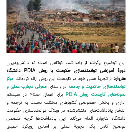
l
g
n
I
n
r
t
n
k
a
m
این توضیح برگرفته از یادداشت کوتاهی است که دانش‌پذیران
دورۀ آموزشی توانمندسازی حکومت با روش PDIA دانشگاه
هاروارد
از تجربۀ عملی خود در کاربست این روش ارائه کرده‌اند.
مرکز
توانمندسازی حاکمیت و جامعه
در راستای
معرفی تجارب عملی و
نمونه‌های کاربست روش PDIA
برای اعمال اصلاح در سیستم
اداری و بخش خصوصی کشورهای مختلف نسبت به ترجمه و
انتشار یادداشت‌های منتشرشده در وبلاگ توانمندسازی حکومت
دانشگاه هاروارد اقدام می‌کند. این یادداشت‌ها گرچه متضمن
توضیح کامل یک تجربۀ عملی بر اساس رویکرد انطباق