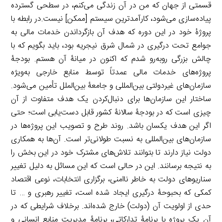
قسمتی از جهان که من در آن زندگی ‌می‌کنم، در سطحی گسترده
پیاده‌سازی می‌شود، کارآمدترین سیستم [ممکن] نیست.در رابطه با
پروژۀ خود در این دوره که هدف آن بازگرداندن خدمات مالی به
جوامع تحت درگیری در شمال شرق نیجریه بود، باید بگویم که با
چالش بزرگی روبه‌رو شدم که اکنون در میانۀ آن هستم. بودجۀ
پروژه‌های خدمات مالی عمدتاً توسط منابع خارجی به‌ویژه
سازمان‌های غیر‌دولتی بین‌المللی و جامعۀ بین‌الملل تأمین می‌شود.
ساختار این سازمان‌ها برای دنبال‌کردن یک هدف متفاوت از آن
چیزی است که در بودجۀ سالانۀ کشور قابل دست‌یابی است؛ حتی
اگر این هدف یکسان باشد. روند طرح و تصویب این پروژه‌ها در
سازمان‌های بین‌المللی به نسبت طولانی‌تر است. آن‌ها به همکاری
دولت نیاز دارند تا بتوانند تلاش‌های مشترک خود در این بخش را
به نتیجه برسانند. این در حالی است که این مسائل به دلیل تغییر
سناریو‌های دولت به خاطر ناامنی، برگزاری انتخابات، نوعی اقتصاد
کمکی که بحبوحۀ درگیری ایجاد شده است، تغییر رهبری و … تا
حدی از اولویت آن (دولت) خارج شده‌اند. برخلاف شرایطی که در
آن یک پروژه با برنامۀ تدارکاتی، برنامۀ مدیریت منابع انسانی و