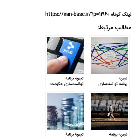
لینک کوتاه https://iran-bssc.ir/?p=11960
مطالب مرتبط:
تجربه
تجربه برنامه
برنامه توانمندسازی
توانمندسازی حکومت:
حکومت: پرش از مانع
تغییر روش کار از طریق
به اشتراک‌گذاری
اطلاعات
تجربه برنامه
تجربۀ برنامۀ