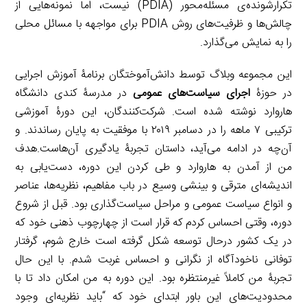
تکرار‌شونده‌ی مسئله‌محور (PDIA) نیست، اما نمونه‌هایی از
چالش‌ها و ظرفیت‌های روش PDIA برای مواجهه با مسائل محلی
را به نمایش می‌گذارد.
این مجموعه وبلاگ توسط دانش‌آموختگان برنامۀ آموزش اجرایی
در حوزۀ
اجرای سیاست‌های عمومی
در مدرسۀ کندی دانشگاه
هاروارد نوشته شده است. شرکت‌کنندگان، این دورۀ آموزشی
ترکیبی ۷ ماهه را در دسامبر ۲۰۱۹ با موفقیت به پایان رساندند. و
آن‌چه در ادامه می‌آید، داستان تجربۀ یادگیری آن‌هاست.هدف
من از آمدن به هاروارد و طی کردن این دوره، دست‌یابی به
اندیشه‌ای مترقی و بینشی وسیع در باب مفاهیم، نظریه‌ها، عناصر
و انواع سیاست عمومی و مراحل سیاست‌گذاری بود. قبل از شروع
دوره، وقتی احساس کردم که قرار است از چهارچوب ذهنی‌ خود که
در یک کشور درحال توسعه شکل گرفته است خارج شوم، گرفتار
توفانی ناخودآگاه‌ از نگرانی و احساس غربت شدم. با این حال
تجربۀ من کاملاً غیرمنتظره بود. این دوره به من امکان داد تا با
محدودیت‌های این باور ابتدای خود که “باید نظریه‌ای وجود