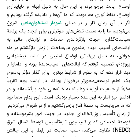
اوضاع ایالت بورنو بود، با این حال به دلیل ابهام و ناپایداری
اوضاع، نقاط کوری هم بودند که ما آن‌ها را نادیده گرفته بودیم و
اگر در آن زمان کار را بر مبنای
نمودار استخوان‌ماهی
شروع
می‌کردیم، ما را به سمت تلاش‌های موثرتری برای ایجاد یک برنامۀ
سیاست‌گذاری جهت بازگرداندن خدمات و ابزار‌های مالی به
ایالت‌های آسیب دیده رهنمون می‌ساخت.از زمان بازگشتم در ماه
جولای، به دلیل بی‌ثباتی اوضاع امنیتی در ایالت پیشنهادی
پروژه‌ام، تصمیم گرفتم که ایالت‌های آسیب‌‌دیدۀ یوبه و آداماوا را
مبنا قرار دهم که به نظرم از شرایط بهتری برای گذار مؤثر به‌سوی
یک نظام توسعه_محورتر برخوردار بودند. در ایالت یوبه تقریباً
۸۰% از جمعیت آواره داوطلبانه به خانه‌های خود بازگشته‌اند و در
آداماوا نیز آمار به این عدد بسیار نزدیک است. این بدان معنا بود
که ما می‌بایست به نقطۀ آغاز بازمی‌گشتیم و از نو شروع می‌کردیم.
از زمان تأسیس وزارتخانه‌ای جدید در جهت امور بشردوستانه و
توسعۀ اجتماعی که بر کمیسیون تازه‌تأسیس توسعۀ شمال شرق
(
NEDC
) نظارت می‌کند، جلب حمایت در رابطه با این چالش