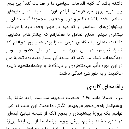
داشته باشد که کلیۀ اقدامات سیاسی ما را هدایت کند” پی ببرم.
این دوره برای من فرصتی فراهم آورد تا سیاست و باور‌های
سیاسی خود را کشف کنم و مزایا و معایب مجموعۀ گسترده ای از
ایدئولوژی‌های سیاستی را که امروز در جهان وجود دارد با جزئیات
بیشتری ببینم. امکان تعامل با همکارانم که چالش‌های مشابهی
داشتند، به‌کلی یک کلاس درس مجزا بود. همچنین دریافتم که
شیوۀ تدریس در این دوره به من در بیان دقیق و موجز
دیدگاه‌هایم کمک می کند، که نتیجۀ آن بسیار مفید بود.تجربۀ من
در این دوره تأثیر غیرمنتظره‌ای بر دیدگاه‌ها و چشم‌انداز‌هایم دربارۀ
حاکمیت و به طور کلی زندگی داشت.
یافته‌های کلیدی
من، احتمالا مانند ۶۰% جمعیت نیجریه، سیاست را به منزلۀ یک
چشم‌انداز راه‌حل‌محور می‌دیدم. نگرش ما عمدتاً این است که نمی
توانیم یک پروژۀ پیشنهادی را بدون آنکه از نتیجۀ نهاییْ ایده‌ای
در ذهن داشته باشیم، پیش ببریم. برنامۀ ما از این ایدۀ پروژۀ