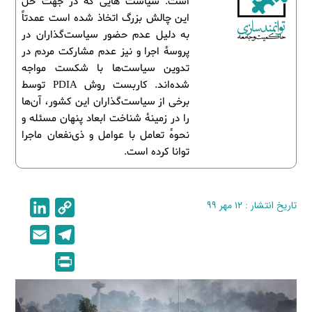
است. سیاست هایی که در جهت حل
این چالش بزرگ اتخاذ شده است عمدتاً
به دلیل عدم حضور سیاست‌گذاران در
پروسۀ اجرا و نیز عدم مشارکت مردم در
تدوین سیاست‌ها با شکست مواجه
شده‌اند. کاربست روش PDIA توسط
برخی از سیاست‌گذاران این کشور، آن‌ها
را در زمینۀ شناخت ابعاد پنهان مسئله و
نحوۀ تعامل با عوامل و ذی‌نفعان ماجرا
توانا کرده است.
تاریخ انتشار : ۱۲ مهر ۹۹
C
L
i
o
E
T
n
p
m
e
P
k
y
a
l
r
e
L
i
e
i
d
i