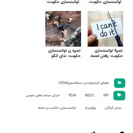
توانمندسازی حکومت:
توانمندسازی حکومت:
از تغییر نهراسید!
کاربست PDIA در بخش
خصوصی
تجربۀ توانمندسازی
تجربه ی توانمندسازی
حکومت: یافتن اعتماد
حکومت: ندای کنگو
به نفس رهبری
جان تازه گرفت
انطباق تکرارشونده‌ی مسئله‌محور(PDIA)
IPP
NEDC
PDIA
اجرای سیاست‌های عمومی
بحران آوارگان
بوکوحرام
توانمندسازی حاکمیت و جامعه