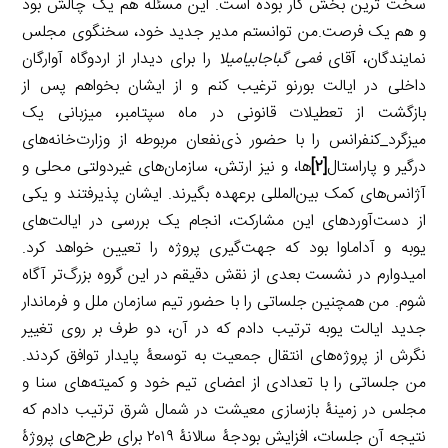
سخت ترین بخش کار بوده است. این مسئله هم یک چالش بود
و هم یک فرصت.من توانستم مدیر جدید خود، سخنگوی مجلس
نمایندگان، آقای
فمی گباجابیامیلا
را برای دیدار از اردوگاه آوارگان
داخلی در ایالت بورنو ترغیب کنم و از ایشان بخواهم پس از
بازگشت از تعطیلات قانونی در ماه سپتامبر، میزبانی یک
میزگرد_کنفرانس را با حضور ذی‌نفعان مربوطه از وزارت‌خانه‌های
درگیر و پاراستال‌
[۲]
ها، و نیز ارتش، سازمان‌های غیردولتی محلی و
آژانس‌های کمک بین‌المللی برعهده بگیرند. ایشان پذیرفتند و یکی
از دست‌آورد‌های این مشارکت، انجام یک بررسی در ایالت‌های
یوبه و آداماوا بود که جهت‌گیری پروژه را تعیین خواهد کرد.
امیدوارم در نشست بعدی از نقش دقیقم در این گروه‌ بزرگ‌تر آگاه
شوم. من همچنین جلساتی را با حضور تیم سازمان ملل و فرماندار
جدید ایالت یوبه ترتیب دادم که در آن، دو طرف بر روی تغییر
نگرش از پروژه‌های انتقال جمعیت به توسعۀ پایدار توافق کردند.
من جلساتی را با تعدادی از اعضای تیم خود و کمیته‌های سنا و
مجلس در زمینۀ‌ بازسازی معیشت در شمال شرق ترتیب دادم که
نتیجه آن جلسات، افزایش بودجۀ‌ سالانۀ‌ ۲۰۱۹ برای طرح‌های پروژ‌ۀ