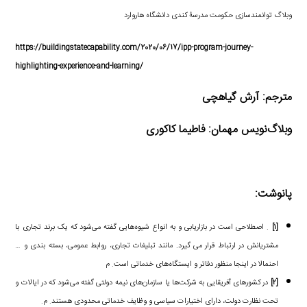
وبلاگ توانمند‌سازی حکومت مدرسۀ کندی دانشگاه هاروارد
https://buildingstatecapability.com/2020/06/17/ipp-program-journey-
highlighting-experience-and-learning/
مترجم: آرش گیاهچی
وبلاگ‌نویس مهمان: فاطیما کاکوری
پانوشت:
[۱]
. اصطلاحی است در بازاریابی و به انواع شیوه‌هایی گفته می‌شود که یک برند تجاری با
مشتریانش در ارتباط قرار می گیرد. مانند تبلیغات تجاری، روابط عمومی، بسته بندی و …
احنمالا در اینجا منظور دفاتر و ایستگاه‌های خدماتی است. م
[۲]
در کشورهای آفریقایی به شرکت‌ها یا سازمان‌های نیمه دولتی گفته می‌شود که در ایالات و
تحت نظارت دولت، دارای اختیارات سیاسی و وظایف خدماتی محدودی هستند. م.