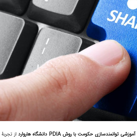
a
I
n
m
n
k
موزشی توانمندسازی حکومت با روش PDIA دانشگاه هاروارد
از تجربۀ 