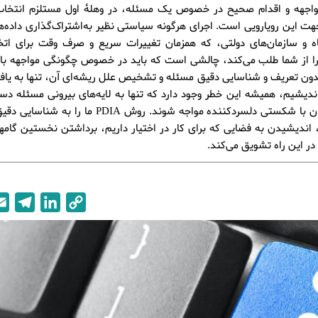
واجهه‌‌ و اقدام صحیح در خصوص یک مسئله، در وهلۀ اول مستلزم انتخاب
 این رویارویی است. اجرای هرگونه سیاستی نظیر به‌اشتراک‌گذاری داده‌
ه و سازمان‌های دولتی، که همزمان تغییرات سریع و صرف وقت برای اتخا
 را از شما طلب می‌کند، چالشی است که باید در خصوص چگونگی مواجهه با
بدون تعریف و شناسایی دقیق مسئله و تشخیص علل ریشه‌ای آن، تنها به یاف
اندیشیم، همیشه این خطر وجود دارد که تنها به لایه‌های بیرونی مسئله دس
تلاش‌هامان با شکستی دلسردکننده مواجه شوند. روش PDIA ما ر
، اندیشیدن به فضایی که برای کار در اختیار داریم، برداشتن نخستین گامه
ر این راه تشویق می‌کند.
T
L
C
e
i
o
l
n
p
e
k
y
g
e
L
r
d
i