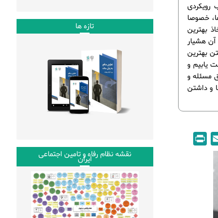
 رویکردی
ها، خصوصا
تازه ها
ذ بهترین
 آن هشیار
تن بهترین
ت یابیم و
ا به شناسایی دقیق مسئله و
ا و داشتن
P
E
r
m
نقشه نظام رفاه و تامین اجتماعی
ایران
i
a
n
i
t
l