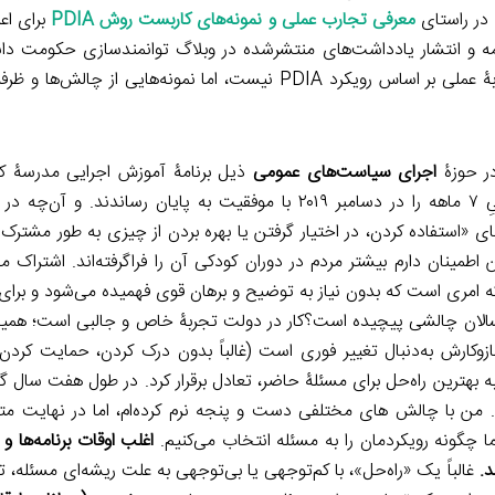
در راستای
معرفی تجارب عملی و نمونه‌های کاربست روش PDIA
برای اع
نتشار یادداشت‌های منتشرشده در وبلاگ توانمندسازی حکومت دانشگ
اقدام می‌کند. این یادداشت‌ها گرچه متضمن توضیح کامل یک تجربۀ عملی بر اساس رویکرد PDIA نیست، اما نمونه
در حوزۀ
اجرای سیاست‌های عمومی
ذیل برنامۀ آموزش اجرایی مدرسۀ ک
هاروارد نوشته شده است. شرکت‌کنندگان، این دورۀ آموزشیِ ترکیبیِ ۷ ماهه را در دسامبر ۲۰۱۹ با موفقیت به پایان ر
ی «استفاده کردن، در اختیار گرفتن یا بهره بردن از چیزی به طور مشترک ب
نان دارم بیشتر مردم در دوران کودکی آن را فراگرفته‌اند. اشتراک مف
که امری است که بدون نیاز به توضیح و برهان قوی فهمیده می‌شود و برای 
گسالان چالشی پیچیده است؟کار در دولت تجربۀ خاص و جالبی است؛ همیش
وکارش به‌دنبال تغییر فوری است (غالباً بدون درک کردن، حمایت‌ کر
بهترین راه‌حل برای مسئلۀ حاضر، تعادل برقرار کرد. در طول هفت سال گ
م. من با چالش های مختلفی دست و پنجه نرم کرده‌ام، اما در نهایت م
چگونه رویکردمان را به مسئله انتخاب می‌کنیم.
اغلب اوقات برنامه‌ها 
د.
غالباً یک «راه‌حل»، با کم‌توجهی یا بی‌توجهی به علت ریشه‌ای مسئله، ت