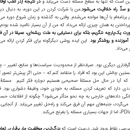
ها این است که تنها به سطح مسئله دست ‌می‌یابد و
در نتیجه (در اغلب اوق
و سدِّ راه خلاقیت می‌شود.
من با شرکت کردن در این دوره، به دنبال دید
امه‌ام با آن‌ها مواجه ‌می‌شدم. وقتی به گذشته و زمان شروع دوره می‌ن
داختن به همان چیزی ارائه‌ می‌داد كه من از آن بسیار ناامید شده بودم، ا
رت یک‌پارچه ننگریم، بلکه برای دستیابی به علت ریشه‌ای، عمیقا در آن فر
 آموزنده و روشنگر بود
. این ایده روشی دیگرگونه‌ برای فکر کردن ارائه می‌
می‌داد.
گرفتاری دیگری بود. صرف‌نظر از محدودیت سیاست‌ها و منابع،
تغییر
– چه
تین چالش این بود که افراد را متقاعد کنم که – حتی اگر پیش‌تر تصور ک
د که آیا در حال حل مسئلۀ
صحیحی
هستیم
دوباره
فکر کنیم. مسئلۀ 
دی‌ دارد که تعریف کردن مسئله، به خودی خود، وظیفۀ دشواری بود. ق
نگی داده‌های خارجی به چه نحو متأثر می‌شود؟ چگونه از اطلاعات 
‌گردد، جنبه‌های مهم آن فرق می‌کند و راه‌حل تغییر می‌یابد. از آنجایی 
رسی نقاط ورود ‌شد
.
درست است که
بزرگ‌ترین موفقیت‌ ما، برقراری تعا