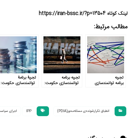
لینک کوتاه https://iran-bssc.ir/?p=13504
مطالب مرتبط:
تجربه
تجربه برنامه
تجربۀ برنامۀ
برنامه توانمندسازی
توانمندسازی حکومت:
توانمندسازی حکومت:
حکومت: پرش از مانع
از تغییر نهراسید!
کاربست PDIA در بخش
خصوصی
انطباق تکرارشونده‌ی مسئله‌محور(PDIA)
IPP
اجرای سیاست