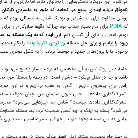
می‌شود. این رویکرد کاستی‌هایی را به‌دنبال دارد، اما بارزترین آن‌
ناموفق درباره ایده‌ا‌ی بدیع می‌انجامد که منجر به دلسردی کارکنان 
روشی متفاوت برای اندیشیدن و نزدیک شدن به مسائلی بودم که در برن
که
PDIA
برای من بسیار جذاب بود چرا که دقیقا سازوكاری را برای پر
بودم راه‌حلی را برای آن تبیین کنم. این
ایده‌ که به یک مسئله به‌ صو
ورود را بیابیم و برای حل مسئله
رویکردی تکرارشونده‌
را بکار بندیم،
برخورد ما با پروژه‌های جدید و توسعۀ برنامه را به شکل موثری تغییر 
جامۀ عمل پوشاندن به آن مفاهیمی که برایم بسیار واضح می‌نمود، 
باشد و چه در مدل رویکرد – دشوار است. در رابطه با مسئلۀ من، نخس
راهی برای پیشروی داریم – گامی به عقب برداریم و در این مور
اشتراک‌گذاری داده‌ها – حتی درون سازمان من، چنان جوانب متعد
اشتراک‌گذاری داده‌ها چیست؟ شامل چه چیزهایی می‌شود؟ محرما
می‌‌شود؟ بسته به اینکه با چه کسی صحبت کرده‌اید، مسئله متفاوت می
زیادی به این مسئله وجود دارد، از جهاتی بستر مناسبی است برای PDIA، اما از جهات بسیاری مسئله را بغرنج می‌کند.
در چند ماه نخست، بیشتر زمان فقط صرف بحث در مورد مسئله و بر