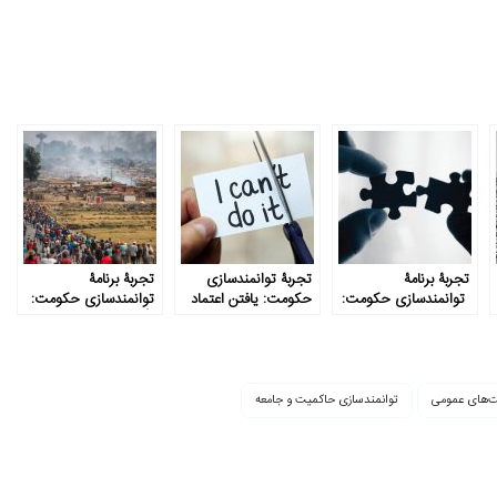
تجربۀ برنامۀ
تجربۀ توانمندسازی
تجربۀ برنامۀ
توانمندسازی حکومت:
حکومت: یافتن اعتماد
توانمندسازی حکومت:
PDIA تجربه‌ای از نحوه
به نفس رهبری
تأکید بر تجربه و
مشارکت
یادگیری
‌های عمومی
توانمندسازی حاکمیت و جامعه