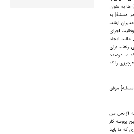
‌ها به عنوان
 [مسئلۀ] به‌
مدیران ارشد،
موفقیت اجرای
مانند ایجاد
 راهنما برای
 که ما درصدد
رچیزی را که
 مسئله] موفق
که آژانس من
ین پروسه کار
ی که ما باید