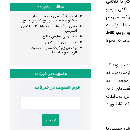
ات) به تلاشی
مطالب نوافزوده
گاهی تازه و
اجلاسیه آموزشی تخصصی اولین
گرم، می‌بینم
جشنواره شفافیت و رفع تعارض منافع
ما نتوانسته‌
نقدی بر آیین‌نامه بیمه رانندگان تاکسی
اینترنتی
و رویم، نقاط
حسابرسی تعارض منافع
داد، که نحوۀ
بیمه نیروی کار پلتفرمی
بودجه‌ریزی کودک‌محور : ضرورت،
الزامات و پیامدها
 در روند کار
رده بودیم که
عضویت در خبرنامه
موجود – به
صدمان از به
فرم عضویت در خبرنامه
حساس محافظت
که نقاط ورود
ملی حقیقی با