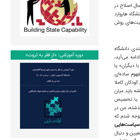
مال اصلاح در
اه هاروارد
‌هایی از چالش‌ها و ظرفیت‌های روش
ندی دانشگاه
دوره آموزشی: «از فقر به ثروت»
ساندند. و آن‌چه در ادامه می‌آید،
ا دیگران» یا
هوم ساده‌ای
کودکان کاملا
ه باید میان
دن یا تخصیص
ذشته، من در
توجه شدم که
و سیاست‌هایی
عیین و دنبال