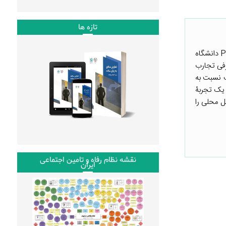
تازه ها
این توضیح برگرفته از یادداشت کوتاهی است که دانش‌پذیران دورۀ آموزشی توانمندسازی حکومت با روش PDIA دانشگاه
رفی تجارب
ختلف نسبت به
 یک تجربۀ
 ظرفیت‌های روش PDIA برای مواجهه با مسائل محلی را
نقشه نظام رفاه و تامین اجتماعی
ایران