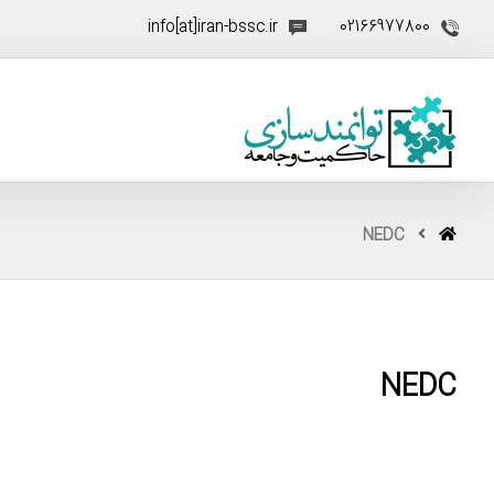
info[at]iran-bssc.ir
02166977800
NEDC
NEDC