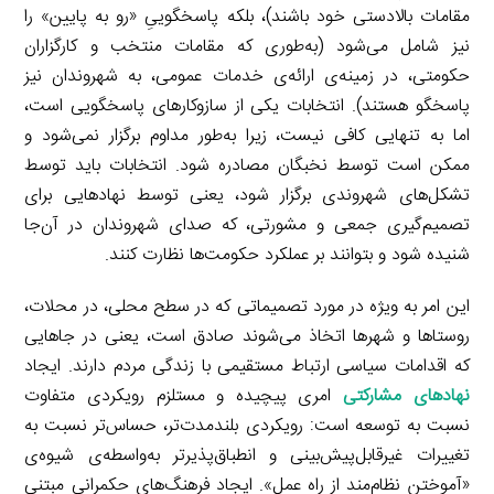
مقامات بالادستی خود باشند)، بلکه پاسخگوییِ «رو به پایین» را
نیز شامل می‌شود (به‌طوری که مقامات منتخب و کارگزاران
حکومتی، در زمینه‌ی ارائه‌ی خدمات عمومی، به شهروندان نیز
پاسخگو هستند). انتخابات یکی از سازوکارهای پاسخگویی است،
اما به تنهایی کافی نیست، زیرا به‌طور مداوم برگزار نمی‌شود و
ممکن است توسط نخبگان مصادره شود. انتخابات باید توسط
تشکل‌های شهروندی برگزار شود، یعنی توسط نهادهایی برای
تصمیم‌گیری جمعی و مشورتی، که صدای شهروندان در آن‌جا
شنیده شود و بتوانند بر عملکرد حکومت‌ها نظارت کنند.
این امر به ویژه در مورد تصمیماتی که در سطح محلی، در محلات،
روستاها و شهرها اتخاذ می‌شوند صادق است، یعنی در جاهایی
که اقدامات سیاسی ارتباط مستقیمی با زندگی مردم دارند. ایجاد
نهادهای مشارکتی
امری پیچیده و مستلزم رویکردی متفاوت
نسبت به توسعه است: رویکردی بلندمدت‌تر، حساس‌تر نسبت به
تغییرات غیرقابل‌پیش‌بینی و انطباق‌پذیرتر به‌واسطه‌ی شیوه‌ی
«آموختن نظام‌مند از راه عمل». ایجاد فرهنگ‌های حکمرانیِ مبتنی