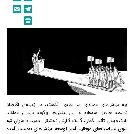
i
o
E
T
n
p
m
e
P
k
y
a
l
r
e
L
i
e
i
d
i
l
g
n
I
n
r
t
n
k
a
m
چه بینش‌های عمده‌ای در دهه‌ی گذشته، در زمینه‌ی اقتصاد
توسعه حاصل شده‌اند و این بینش‌ها چگونه باید بر عملکرد
بانک‌جهانی تأثیر بگذارند؟ یک گزارش تحقیقی جدید، با عنوان
«به
سوی سیاست‌های موفقیت‌آمیز توسعه: بینش‌های به‌دست آمده