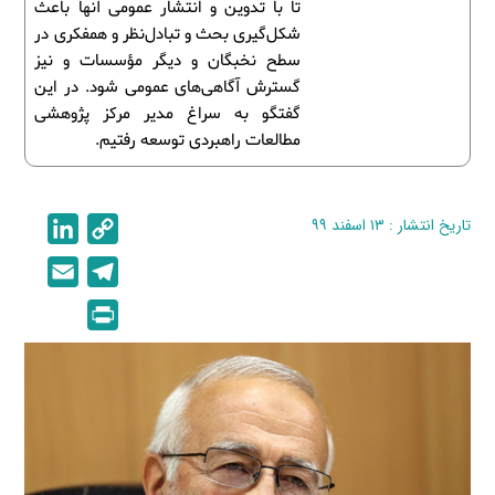
تا با تدوین و انتشار عمومی آنها باعث
شکل‌گیری بحث و تبادل‌نظر و همفکری در
سطح نخبگان و دیگر مؤسسات و نیز
گسترش آگاهی‌های عمومی شود. در این
گفتگو به سراغ مدیر مرکز پژوهشی
مطالعات راهبردی توسعه رفتیم.
تاریخ انتشار : ۱۳ اسفند ۹۹
C
L
i
o
E
T
n
p
m
e
P
k
y
a
l
r
e
L
i
e
i
d
i
l
g
n
I
n
r
t
n
k
a
m