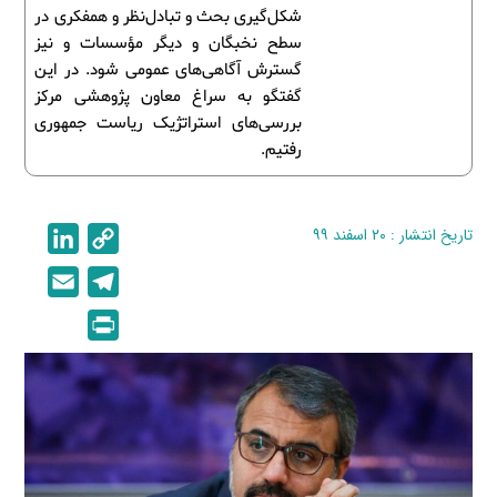
شکل‌گیری بحث و تبادل‌نظر و همفکری در
سطح نخبگان و دیگر مؤسسات و نیز
گسترش آگاهی‌های عمومی شود. در این
گفتگو به سراغ معاون پژوهشی مرکز
بررسی‌های استراتژیک ریاست جمهوری
رفتیم.
تاریخ انتشار : ۲۰ اسفند ۹۹
C
L
i
o
E
T
n
p
m
e
P
k
y
a
l
r
e
L
i
e
i
d
i
l
g
n
I
n
r
t
n
k
a