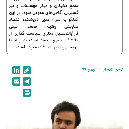
سطح نخبگان و دیگر موسسات و نیز
گسترش آگاهی‌های عمومی شود. در این
گفتگو به سراغ مدیر اندیشکده اقتصاد
مقاومتی رفتیم. محمد امینی
فارغ‌التحصیل دکتری سیاست گذاری از
دانشگاه علم و صنعت است که از ابتدا
موسس و مدیر اندیشکده بوده است.
تاریخ انتشار : ۱۳ بهمن ۹۹
C
L
i
o
E
T
n
p
m
e
P
k
y
a
l
r
e
L
i
e
i
d
i
l
g
n
I
n
r
t
n
k