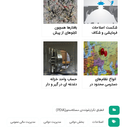
شکست اصلاحات
بافتارها همچون
فرمایشی و شکاف
تابلوهای از پیش
فزایندۀ حکمرانی
نقاشی شده
انواع نظام‌های
حساب واحد خزانه
دسترسی محدود در
دغدغه ­ای در گیر و دار
میان شرکای شرقی
«جنگ خزانه»
اتحادیه اروپا: پیامدها
برای مشارکت اتحادیه
اروپا
انطباق تکرارشونده‌ی مسئله‌محور(PDIA)
اصلاحات
بخش دولتی
مدیریت دولتی
مدیریت مالی عمومی