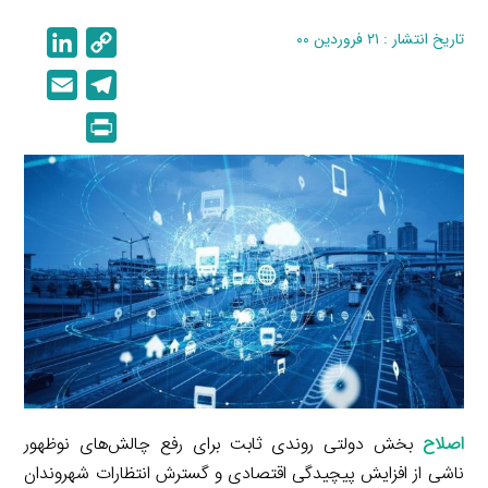
تاریخ انتشار : ۲۱ فروردین ۰۰
C
L
i
o
E
T
n
p
m
e
P
k
y
a
l
r
e
L
i
e
i
d
i
l
g
n
I
n
r
t
n
k
a
m
اصلاح
بخش دولتی روندی ثابت برای رفع چالش‌های نوظهور
ناشی از افزایش پیچیدگی اقتصادی و گسترش انتظارات شهروندان