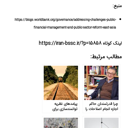
منبع:
https://blogs.worldbank.org/governance/addressing-challenges-public-
financial-management-and-public-sector-reform-east-asia
لینک کوتاه https://iran-bssc.ir/?p=15858
مطالب مرتبط:
چرا قدرتمندان حاکم
پیامدهای نظریه
اجازه انجام اصلاحات را
توانمندسازی برای
می‌دهند؟
توسعه ایران