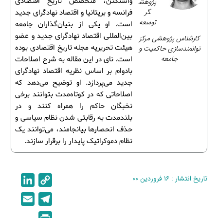
واشنگتن، متخصص تاریخ اقتصادی
پژوهش
گر
فرانسه و بریتانیا و اقتصاد نهادگرای جدید
توسعه
است. او یکی از بنیان‌گذاران جامعه
بین‌المللی اقتصاد نهادگرای جدید و عضو
کارشناس پژوهشی مرکز
هیئت تحریریه مجله تاریخ اقتصادی بوده
توانمندسازی حاکمیت و
جامعه
است. نای در این مقاله به شرح اصلاحات
بادوام بر اساس نظریه اقتصاد نهادگرای
جدید می‌پردازد. او توضیح می‌دهد که
اصلاحاتی که در کوتاه‌مدت بتوانند برخی
نخبگان حاکم را همراه کنند و در
بلندمدت به رقابتی شدن نظام سیاسی و
حذف انحصارها بیانجامند، می‌توانند یک
نظام دموکراتیک پایدار را برقرار سازند.
تاریخ انتشار : ۱۶ فروردین ۰۰
C
L
i
o
E
T
n
p
m
e
P