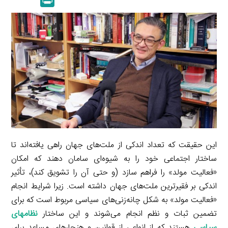
k
y
a
l
r
e
L
i
e
i
d
i
l
g
n
I
n
r
t
n
k
a
m
این حقیقت که تعداد اندکی از ملت‌های جهان راهی یافته‌اند تا
ساختار اجتماعی خود را به شیوه‌ای سامان دهند که امکان
«فعالیت مولد» را فراهم سازد (و حتی آن را تشویق کند)، تأثیر
اندکی بر فقیرترین ملت‌های جهان داشته است. زیرا شرایط انجام
«فعالیت مولد» به شکل چانه‌زنی‌های سیاسی مربوط است که برای
تضمین ثبات و نظم انجام می‌شوند و این ساختار
نظام­های
سیاسی
هستند که از انواعی از قوانین و هنجارهای مساعد برای