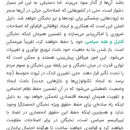
باشد آن‌ها از گذار سود می‌برند. اما دستیابی به این امر بسیار
دشوار است، حتی در کشورهایی که اصلاحاتی جزئی در آن‌ها منجر
به ثروت‌هایی چشمگیر برای توده‌ها و نیز نخبگان خواهد شد. دلیل
اصلی این است که همکاری و ایجاد توافقاتی الزام‌آور که اصلاحات
ضروری را امکان‌پذیر می‌سازند و تضمین همزمان اینکه نخبگان
کنترل و غلبه سیاسی
خود را حفظ خواهند کرد، تقریباً غیرممکن
است. باز شدن بنا به ماهیت خود باعث ترویج نوآوری و تغییرات
می‌شود. این امور غیرقابل‌ پیش‌بینی هستند و ممکن است که
توازن قدرت در میان نخبگان و نیز رابطه بین نخبگان و عموم مردم
را تحت تأثیر قرار دهند. حتی تغییری اندک در ثروت متوسط (چه
برسد به ایجاد تکنولوژی‌ها و بازارهایی جدید) باعث ایجاد
وضعیت نامطمئنی می‌شود که در آن تضمین حفظ نظام اجتمامی
و تقویت همزمان توسعه اقتصادی ناممکن خواهد بود. به دلیل
اینکه راه ساده‌ای برای حفظ حقوق ویژه نخبگان انحصارگرا وجود
ندارد و همچنین اینکه حفظ این حقوق انحصاری در تضاد با
لیبرالیسم سیاسی است، نخبگان در برابر اصلاحات مقاومت
خواهند کرد و قواعدی خواهند ساخت تا هرگونه احتمال براندازی