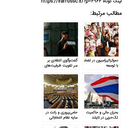
لینک کوتاه https://iran-bssc.ir/?p=4964
مطالب مرتبط:
دموکراتیزاسیون در تضاد
گفت‌وگوی انتقادی بر
با توسعه
سر تقویت ظرفیت‌های
دولت
بحران مالی و حاکمیت
حامی‌پروری و رانت در
تک‌حزبی در تایلند
سایه نظام انتخاباتی