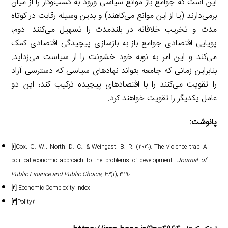
این است که جوامع باز موانع سیاسی ورود به کسب‌وکار را از میان
برمی‌دارند (یا از این موانع می‌کاهند) و بدین وسیله رقابت در کوتاه
مدت و تخریب خلاقانه در بلندمدت را تسهیل می‌کنند. دوم،
پویایی اقتصادی جوامع باز به بازسازی پیچیدگی اقتصادی کمک
می‌کند و این امر به نوبه خود خشونت را از سیاست می‌زداید.
بنابراین زمانی که جامعه بتواند نهادهای سیاسی که دسترسی آزاد
را تقویت می‌کنند را با اقتصادهای پیچیده ترکیب کند، این دو
عامل یکدیگر را تقویت خواهند کرد.
پانوشت:
[۱]
Cox, G. W., North, D. C., & Weingast, B. R. (2019). The violence trap: A
political-economic approach to the problems of development.
Journal of
Public Finance and Public Choice
,
۳۴
(۱), ۳-۱۹٫
[۲]
Economic Complexity Index
[۳]
Polity2