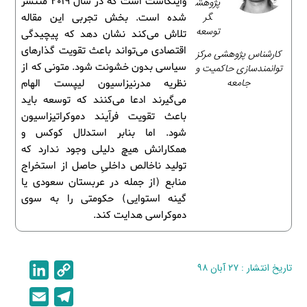
واینگاست است که در سال ۲۰۱۹ منتشر
پژوهش
گر
شده است. بخش تجربی این مقاله
توسعه
تلاش می‌کند نشان دهد که پیچیدگی
اقتصادی می‌تواند باعث تقویت گذارهای
کارشناس پژوهشی مرکز
سیاسی بدون خشونت شود. متونی که از
توانمندسازی حاکمیت و
جامعه
نظریه مدرنیزاسیون لیپست الهام
می‌گیرند ادعا می‌کنند که توسعه باید
باعث تقویت فرآیند دموکراتیزاسیون
شود. اما بنابر استدلال کوکس و
همکارانش هیچ دلیلی وجود ندارد که
تولید ناخالص داخلیِ حاصل از استخراج
منابع (از جمله در عربستان سعودی یا
گینه استوایی) حکومتی را به سوی
دموکراسی هدایت کند.
تاریخ انتشار : ۲۷ آبان ۹۸
C
L
i
o
E
T