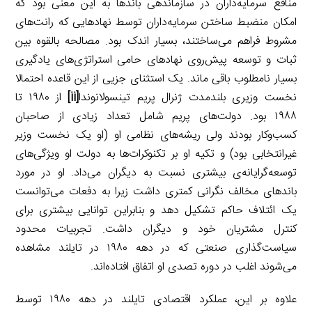
منافع سرمایه‌داران در سازماندهی باندها به این معنی بود که
امکان منضبط ساختن سرمایه‌داران توسط نهادهایی که رانت‌های
مشروط فراهم می‌ساختند، بسیار اندک بود. مصالحه بالقوه بین
ثبات و توسعه پیش‌روی نهادهای حامی استراتژی‌های یادگیری
بسیار نامطلوب باقی ماند. یک استثنای جزیی از این قاعده احتمالا
نخست وزیری بلندمدت ژنرال پریم تینسولانوندا
[ii]
از ۱۹۸۰ تا
۱۹۸۸ بود. دولت‌های پریم شامل تعداد زیادی از صاحبان
کسب‌وکار بودند ولی ریشه‌های نظامی او (او یک نخست وزیر
غیرانتخابی بود) و تکیه او بر تکنوکرات‌ها به دولت او ویژگی‌های
توسعه‌گرایانه‌ی بیشتری نسبت به دیگران می‌داد. او در مورد
باندهای مخالف نگرانی کمتری داشت زیرا به دفعات می‌توانست
یک ائتلاف حاکم تشکیل دهد و بنابراین توانایی بیشتری برای
کنترل مشتریان خود و دیگران داشت. تجربیات محدود
سیاست‌گذاری صنعتی که در دهه ۱۹۸۰ در تایلند مشاهده
می‌شوند اغلب در دوره تصدی او اتفاق افتاده‌اند.
علاوه بر این، عملکرد اقتصادی تایلند در دهه ۱۹۸۰ توسط