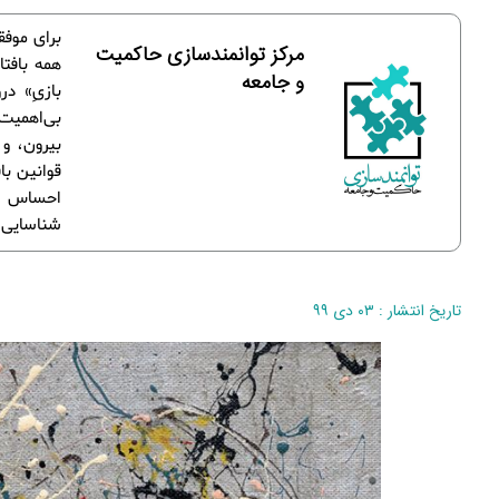
برای موفق
مرکز توانمندسازی حاکمیت
همه بافتا
و جامعه
بازیِ» در
بی‌اهمیت 
بیرون، و 
قوانین باف
احساس نم
شناسایی و
تاریخ انتشار : ۰۳ دی ۹۹