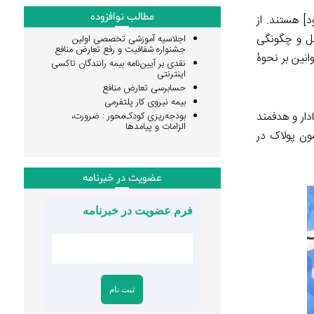
مطالب نوافزوده
] هستند. از
کل و چگونگی
اجلاسیه آموزشی تخصصی اولین
جشنواره شفافیت و رفع تعارض منافع
انین بر نحوۀ
نقدی بر آیین‌نامه بیمه رانندگان تاکسی
اینترنتی
حسابرسی تعارض منافع
بیمه نیروی کار پلتفرمی
دار و هدفمند
بودجه‌ریزی کودک‌محور : ضرورت،
الزامات و پیامدها
سون پولاک در
عضویت در خبرنامه
فرم عضویت در خبرنامه