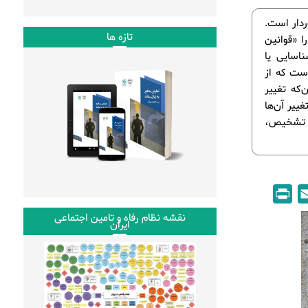
ردار است.
تازه ها
ا «قوانین
ناسایی یا
است که از
‌که تغییر
غییر آن‌ها
ن تشخیص،
P
E
r
m
نقشه نظام رفاه و تامین اجتماعی
ایران
i
a
n
i
t
l