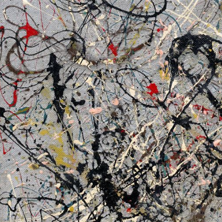
a
I
n
m
n
k