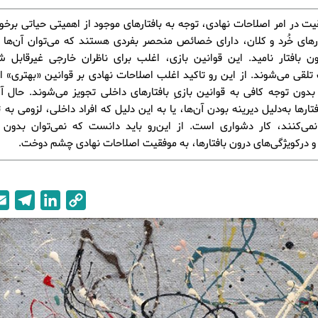
یت در امر اصلاحات نهادی، توجه به بافتارهای موجود از اهمیتی حیاتی برخو
رهای خُرد و کلان، دارای خصائص منحصر بفردی هستند که می‌توان آن‌ها ر
ون بافتار نامید. این قوانین بازی، اغلب برای ناظران خارجی غیرقابل ش
تلقی می‌شوند. از این رو تاکید اغلب اصلاحات نهادی بر قوانین «بهتری» 
بدون توجه کافی به قوانین بازیِ بافتارهای داخلی تجویز می‌شوند. حال آن
تارها به‌دلیل دیرینه بودن آن‌ها، یا به این دلیل که افراد داخلی، لزومی به ت
ی‌کنند، کار دشواری است. از این‌رو باید دانست که نمی‌توان بدو
 درکویژگی‌های درون بافتارها، به موفقیت اصلاحات نهادی چشم دوخت.
T
L
C
e
i
o
l
n
p
e
k
y
g
e
L
r
d
i