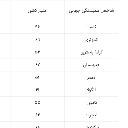
شاخص همبستگی جهانی
امتیاز کشور
کلمبیا
۴۶
اندونزی
۶۹
کرانۀ باختری
۵۳
صربستان
۶۲
مصر
۵۴
آنگولا
۴۱
کامرون
۵۵
نیجریه
۶۴
بنگلادش
۶۸