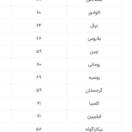
اکوادور
۶۰
نپال
۶۴
بلاروس
۶۶
چین
۵۹
رومانی
۸۰
روسیه
۶۹
گرجستان
۵۹
کلمبیا
۷۱
فیلیپین
۷۱
نیکاراگوئه
۵۸