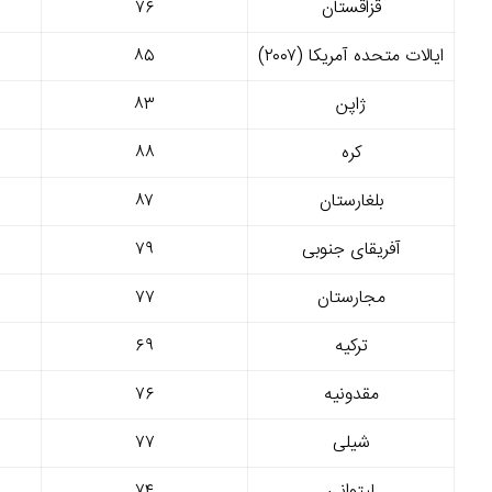
قزاقستان
۷۶
ایالات متحده آمریکا (۲۰۰۷)
۸۵
ژاپن
۸۳
کره
۸۸
بلغارستان
۸۷
آفریقای جنوبی
۷۹
مجارستان
۷۷
ترکیه
۶۹
مقدونیه
۷۶
شیلی
۷۷
لیتوانی
۷۴