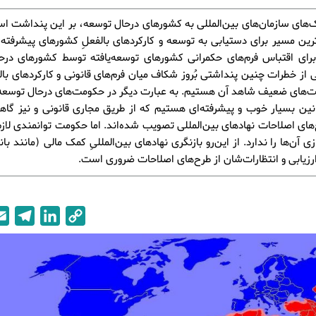
های ساز‌مان‌های بین‌المللی به کشور‌های در‌حال توسعه، بر این پنداشت ا
رین مسیر برای دستیابی به توسعه و کارکردهای بالفعلِ کشورهای پیشرفته
برای اقتباس فرم‌های حکمرانی کشورهای توسعه‌یافته توسط کشورهای درح
از خطرات چنین پنداشتی بُروز شکاف میان فرم‌های قانونی و کارکردهای ب
لت‌های ضعیف شاهد آن هستیم. به عبارت دیگر در حکومت‌های درحال توسعه
ین بسیار خوب و پیشرفته‌ای هستیم که از طریق مجاری قانونی و نیز گاه
های اصلاحات نهادهای بین‌المللی تصویب شده‌اند. اما حکومت توانمندی لازم 
زی آن‌ها را ندارد. از این‌رو بازنگری نهاد‌های بین‌المللیِ کمک مالی (مانند ب
رزیابی و انتظارات‌شان از طرح‌های اصلاحات ضروری است.
T
L
C
e
i
o
l
n
p
e
k
y
g
e
L
r
d
i