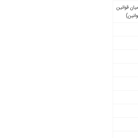
یان قوانین
انین)