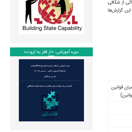
کی از شکافی
این گزارش‌ها
دوره آموزشی: «از فقر به ثروت»
یان قوانین
انین)