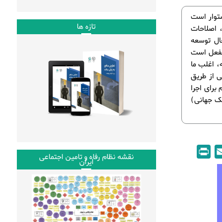
ستوار است
تازه ها
، اصلاحات
ال توسعه
الفعل است
، اغلب ما
ی از طریق
برای اجرا
انک جهانی)
P
E
نقشه نظام رفاه و تامین اجتماعی
ایران
r
m
i
a
n
i
t
l