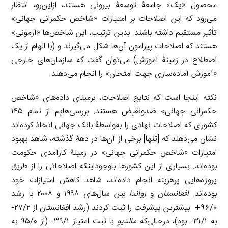
محصول «یک» جامعۀ توسعۀ بیرونی هستند، ازاین‌رو، انتظار
می‌رود که این اصلاحات بر امتیازات «شاخص حکمرانی جهانی»
تأثیر مستقیم داشته باشند. بدین ترتیب، این شاخص‌ها «آزمونی»
هستند که اصلاحات پیرامون آن‌ها شکل می‌گیرند و (با الهام از یک
اصطلاح در زمینۀ آموزش) می‌توان گفت که سازمان‌های خارجی
«آموزش آماده‌سازی جهت امتحان» را انجام می‌دهند.
نکته اینجا است که نتایج اصلاحات، برمبنای داده‌های «شاخص
حکمرانی جهانی» ضدونقیض هستند. بررسی‌هایم از تمام ۱۴۵
کشوری که اصلاحات نهادی را به‌واسطۀ بانک جهانی اتخاذ کرده‌اند
نشان می‌دهند که [تنها] برخی از آن‌ها در دهۀ گذشته، شاهد بهبود
امتیازات «شاخص حکمرانی جهانی» در زمینۀ کارآمدی حکومت
بوده‌اند. بسیاری از این کشورها باوجوداینکه اصلاحاتی را از طریق
پروژه‌هایی پرهزینه انجام داده‌اند، شاهد کاهش امتیازات خود
بوده‌اند.
افغانستان
و
روآندا
بین سال‌های ۱۹۹۸ و ۲۰۰۸ با رشد
۹۶/۰+ بیشترین پیشرفت را ثبت کردند (رشد افغانستان از ۲۷/۲-
به ۳۱/۱- بود)، درحالی‌که
مالدیو
با ثبت امتیاز ۳۹/۱- (از ۹۵/۰ به