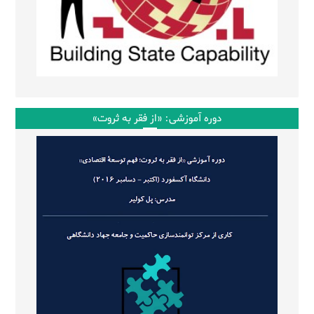
دوره آموزشی: «از فقر به ثروت»