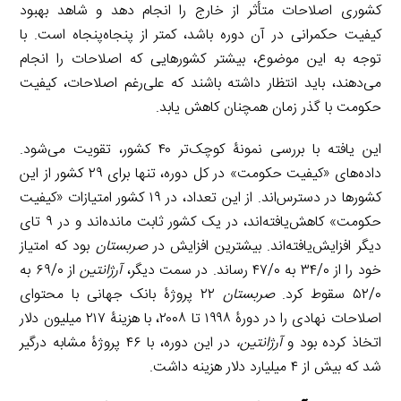
کشوری اصلاحات متأثر از خارج را انجام دهد و شاهد بهبود
کیفیت حکمرانی در آن دوره باشد، کمتر از پنجاه‌پنجاه است. با
توجه به این موضوع، بیشتر کشورهایی که اصلاحات را انجام
می‌دهند، باید انتظار داشته باشند که علی‌رغم اصلاحات، کیفیت
حکومت با گذر زمان همچنان کاهش یابد.
این یافته با بررسی نمونۀ کوچک‌تر ۴۰ کشور، تقویت می‌شود.
داده‌های «کیفیت حکومت» در کل دوره، تنها برای ۲۹ کشور از این
کشورها در دسترس‌اند. از این تعداد، در ۱۹ کشور امتیازات «کیفیت
حکومت» کاهش‌یافته‌اند، در یک کشور ثابت مانده‌اند و در ۹ تای
دیگر افزایش‌یافته‌اند. بیشترین افزایش در
صربستان
بود که امتیاز
خود را از ۳۴/۰ به ۴۷/۰ رساند. در سمت دیگر،
آرژانتین
از ۶۹/۰ به
۵۲/۰ سقوط کرد.
صربستان
۲۲ پروژۀ بانک جهانی با محتوای
اصلاحات نهادی را در دورۀ ۱۹۹۸ تا ۲۰۰۸، با هزینۀ ۲۱۷ میلیون دلار
اتخاذ کرده بود و
آرژانتین،
در این دوره، با ۴۶ پروژۀ مشابه درگیر
شد که بیش از ۴ میلیارد دلار هزینه داشت.