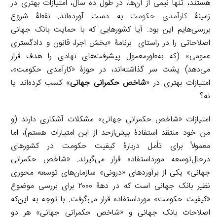
هستند، تنها نیمی از آن‌ها، در طول ده سال، امتیازات بهتری در
زمینۀ
کارآمدی حکومت
به دست آورده‌اند. نقطۀ شروع
بررسی‌هایم این بود: آیا کشورهایی که با حمایت بانک جهانی
اصلاحاتی را در راستای برنامۀ «بخش اجرا، قانون و دادگستری
عمومی» (که به‌طورمعمول پیشرفت‌های نهادی را هدف قرار
می‌دهد) پشت سر گذاشته‌اند، در حوزۀ «کارآمدی حکومت»،
امتیازات بهتری در «
شاخص حکمرانی جهانی
» کسب کرده‌اند یا
نه؟
امتیازات «شاخص حکمرانی جهانی» مشکلات آشکاری دارند (و
من خود منتقد استفادۀ بیش‌ازحد از این امتیازات هستم)، اما
معمولاً برای تأمل دربارۀ کیفیت حکومت در کشورهای
درحال‌توسعه مورداستفاده قرار می‌گیرند. «شاخص حکمرانی
جهانی» یکی از برآوردهای «درونی» سازمان‌های توسعه محوری
نظیر بانک جهانی است که در دهۀ ۲۰۰۰ برای بررسی موضوع
«کیفیت حکومت» مورداستفاده قرار می‌گرفت. با توجه به این‌که
اصلاحات بانک جهانی و «شاخص حکمرانی جهانی» هر دو