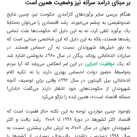
بر مبنای درآمد سرانه نیز وضعیت همین است
هنگام بررسی سایر برآوردهای کارآمدی حکومت نیز، چنین نتایج
ضدونقیضی به چشم می‌خورند. رشد اقتصادی را می‌توان به‌مثابۀ
یک برآورد تلقی کرد، نه به این دلیل که حکومت‌ها علت تمامی
رشدها هستند، بلکه به این دلیل که این شاخصی مبنایی است که
به باور خیلی‌ها، شهروندان نسبت به آن حساس هستند. در
مبارزات انتخاباتیِ رونالد ریگان در سال ۱۹۸۰، به‌روشنی اشاره شد
که یک
موفقیت اجرایی
در این امر انعکاس می‌یابد که آیا مردم
به‌واسطۀ حضور دولت احساس بهتری دارند یا نه. تکیه کلام
انتخاباتی بیل کلینتون در سال ۱۹۹۲، وقتی برای توصیف آنچه
شهروندان از حکومت‌های خود انتظار دارند می‌گفت «نادان!
مسئله اقتصاد است»، همین ایده را بازگو می‌کرد.
باوجود چنین مواردی، توجه به این نکته حائز اهمیت است که
اقتصاد اکثر کشورها، در دورۀ ۱۹۹۸ تا ۲۰۰۸ رشد یافت و اکثر
شهروندان جهان در سال ۲۰۰۸، به ارزش مالی بیشتری نسبت به
سال ۱۹۹۸ دسترسی داشتند. بااین‌حال، بسیاری از کشورها با