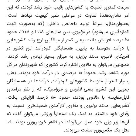
سرعت کمتری نسبت به کشورهای رقیب خود رشد کردند، که این
امر نشان‌دهندۀ تفاوت در عواملی نظیر کیفیت نهادها است.
به‌عنوان‌مثال، سرانۀ تولید ناخالص داخلی (که به‌صورت ثابت
اندازه‌گیری می‌شود) در
بولیوی
، بین سال‌های ۱۹۹۸ و ۲۰۰۸، حدود
۲۰ درصد افزایش یافت، یعنی کمتر از میانگین نرخ رشد کشورهایی
با درآمد متوسط به پایین. همسایگان کم‌درآمد این کشور در
آمریکای لاتین، مانند
برزیل
، به میزان بسیار زیادی رشد کردند.
همچنین می‌توان به
مالاوی
اشاره کرد، کشوری که شهروندان در کل
دوره شاهد رشد حدوداً ۱۰ درصدی در درآمد خود بودند، یعنی
بسیار کمتر از متوسط کشورهای کم‌درآمد. درآمدها در همسایگان
جنوبی این کشور، یعنی
لائوس
و
موزامبیک،
که از نظر درآمدی
قابل‌مقایسه با
مالاوی
بودند، حدود ۵۰ درصد افزایش یافت.
کشورهایی مانند
بولیوی
و
مالاوی
کارآمدی ضعیف‌تری نسبت به
رقبای خود داشتند. به کمک یک استعارۀ ورزشی می‌توان گفت که
آن‌ها زیر وزن خود عمل می‌کردند: در ظاهر خروس‌وزن بودند، اما
مثل یک مگس‌وزن مشت می‌زدند.