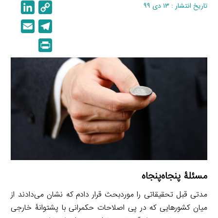
تاریخ انتشار : ۱۳ دی ۹۹
C
L
i
o
E
T
n
p
m
e
P
k
y
a
l
r
e
L
i
e
i
d
i
l
g
n
I
n
r
t
n
k
a
m
مسئلۀ پنجاه‌پنجاه
مدتی قبل تحقیقاتی را موردبحث قرار دادم که نشان می‌دادند از
میان کشورهایی که در پی اصلاحات حکمرانی با پشتوانۀ خارجی