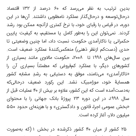
بدین ترتیب به نظر می‌رسد که ۶۰ درصد از ۱۳۲ اقتصاد
درحال‌توسعه و درحال‌گذار عملکرد نامطلوبی داشتند. آن‌ها در این
دوره، در قیاس با رقبای خود، با نرخ کمتری ازآنچه ممکن بود رشد
کردند. نمی‌توان این را به‌طور کامل یا مستقیم، به کیفیت پایین
حکمرانی یا ناکارآمدی حکومت نسبت داد، اما چنین وضعیتی تا
حدی (دست‌کم ازنظر ذهنی) منعکس‌کنندۀ عملکرد ضعیف است.
بین سال‌های ۱۹۹۸ تا ۲۰۰۸، حکومت
مالاوی
مانند بسیاری از
کشورهای دیگر، با عملکرد کم‌فروغی که مطمئناً بسیاری آن را
«ناکارآمدی» می‌نامند، موفق به دستیابی به رشدِ مشابه کشور
همسایۀ خود،
موزامبیک
نشد. این رکورد ضعیف درحالی‌که
به‌دست‌آمده است که این کشور، علاوه بر بیش از ۴۰ عملیات قبل از
سال ۱۹۹۸، در این دوره ۲۳ پروژۀ بانک جهانی را با محتوای
«بخش عمومی اجرا، قانون و دادگستری» و با هزینه‌ای حدود ۵۵۰
میلیون دلار، آغاز کرده است.
۲۵ کشور از میان ۴۰ کشور ذکرشده در بخش ۱ (که به‌صورت