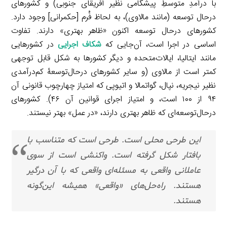
با درآمدِ متوسطِ پیشگامی نظیر آفریقای جنوبی) و کشورهای
درحال توسعه (مانند مالاوی)، به لحاظ فُرم [حکمرانی] وجود دارد.
کشورهای درحال توسعه اکنون «ظاهر بهتری» دارند. تفاوت
اساسی در اجرا است، آن‌جایی که
شکاف اجرایی
در کشورهایی
مانند ایتالیا، ایالات‌متحده و دیگر کشورها به شکل قابل توجهی
کمتر است از مالاوی (و سایر کشورهای درحال‌توسعۀ کم‌درآمدی
نظیر نیجریه، نپال، گواتمالا و اتیوپی که امتیاز چهارچوب قانونی آن
۹۴ از ۱۰۰ است، و امتیاز اجرای قوانین آن ۴۶). کشورهای
درحال‌توسعه‌ای که ظاهر بهتری دارند، «در عمل» بهتر نیستند.
این طرحی محلی است. طرحی است که متناسب با
بافتار شکل گرفته است. واکنشی است از سوی
عاملانی واقعی به مسئله‌ای واقعی که با آن درگیر
هستند. راه‌حل‌های «واقعی» همیشه این‌گونه
هستند.