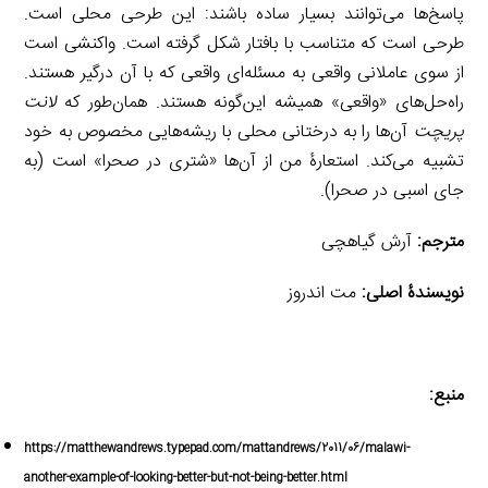
پاسخ‌ها می‌توانند بسیار ساده باشند: این طرحی محلی است.
طرحی است که متناسب با بافتار شکل گرفته است. واکنشی است
از سوی عاملانی واقعی به مسئله‌ای واقعی که با آن درگیر هستند.
راه‌حل‌های «واقعی» همیشه این‌گونه هستند. همان‌طور که
لانت
پریچت
آن‌ها را به درختانی محلی با ریشه‌هایی مخصوص به خود
تشبیه می‌کند. استعارۀ من از آن‌ها «شتری در صحرا» است (به
جای اسبی در صحرا).
مترجم:
آرش گیاهچی
نویسندۀ اصلی:
مت اندروز
منبع:
https://matthewandrews.typepad.com/mattandrews/2011/06/malawi-
another-example-of-looking-better-but-not-being-better.html