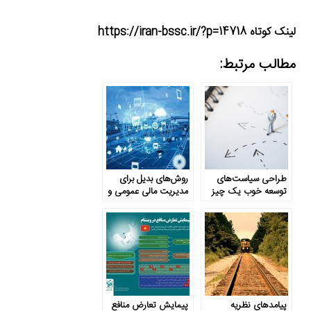
لینک کوتاه https://iran-bssc.ir/?p=14718
مطالب مرتبط:
طراحی سیاست‌های
روش‌های بدیل برای
توسعه خوب یک چیز
مدیریت مالی عمومی و
است، و اجرای آن‌ها
اصلاح بخش دولتی
چیزی دیگر
پیامدهای نظریه
پیمایش تعارض منافع