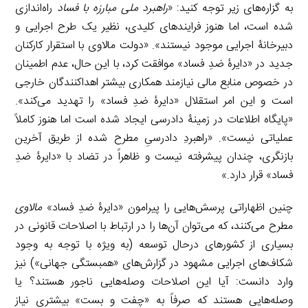
به گزاره‌های زیر توجه کنید: «
راهبرد ملی مبارزه با فساد
راه‌اندازی
شده است، اما هنوز فرایندهای کلیدی، نظیر یک طرح اجرایی و
دبیرخانۀ‌ اجرایی موجود نیستند». «دولت مالاوی با استقرار کارکنان
جدید در «دایرۀ ضدِ فساد» موافقت کرد، با این حال، عدم اطمینان
در خصوص منابع مالی نیازمند همکاری بیشتر اهداکنندگان خارجی
است و این امر استقلال «دایرۀ ضدِ فساد» را تهدید می‌کند».
«پایگاه اطلاعات در زمینۀ دادرسی ایجاد شده است اما هنوز کاملاً
عملیاتی نیست». «راهبردِ دادرسیِ مطرح شده از طریق آخرین
بازنگری، چندان پیشرفته نیست و ظاهراً در تضاد با «دایرۀ ضدِ
فساد» قرار دارد.»
چنین اظهاراتی پرسش‌هایی را پیرامون «دایرۀ ضدِ فساد»
مالاوی
مطرح می‌کنند، که می‌توان آن‌ها را در ارتباط با اصلاحات قانونی در
بسیاری از کشورهای درحال توسعه (به ویژه با توجه به وجود
شکاف‌های اجرایی مشهود در گزارش‌های «همبستگی جهانی») نیز
وارد دانست: آیا این اصلاحات وصله‌هایی ناجور هستند؟ یا
وصله‌هایی هستند که صرفاً به «چفت و بست» بیشتری نیاز