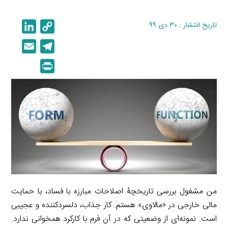
تاریخ انتشار : ۳۰ دی ۹۹
C
L
i
o
E
T
n
p
m
e
P
k
y
a
l
r
e
L
i
e
i
d
i
l
g
n
I
n
r
t
n
k
a
m
من مشغول بررسی تاریخچۀ اصلاحات مبارزه با فساد، با حمایت
مالی خارجی در «مالاوی» هستم. کار جذاب، دلسردکننده و عجیبی
است. نمونه‌ای از وضعیتی که در آن فرم با کارکرد همخوانی ندارد.