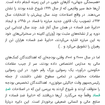
«همبستگی جهانی» کارهای خوبی در این زمینه انجام داده است.
آن‌ها خط سیر وقایعی که از سال ۱۹۹۹ شروع شده بودند را نشان
می‌دهند. در واقع اصلاحات چند سال پیش‌تر، با انتخابات سال
۱۹۹۴، تصویب یک قانون جدید مبارزه با فساد در ۱۹۹۵، و ایجاد
«دایرۀ ضدِ فساد» در همان سال آغاز شد. چند سال ابتداییِ این
دوره پر از نشانه‌های مثبت بود (وزرای کابینه در سخنرانی‌های خود
به این مبارزه اشاره می‌کردند، «دایرۀ ضدِ فساد» هزاران تن از
رهبران را تشویق می‌کرد و …).
اما در سال ۲۰۰۰ و ۲۰۰۱، وقتی بودجه‌ای که اهداکنندگان کمک‌های
مالی به مدارس اختصاص داده بودند، سر از جیب مقامات
حکومتی درآورد، یک رسوایی بزرگ رقم خورد. در این رسوایی
مقامات مختلفی در تمامی سطوح نقش داشتند، از جمله
رئیس‌جمهور وقت «باکیلی مولوزی». اهداکنندگان تخصیص بودجه
را متوقف کردند و شروع کردند به بررسی این که در اصلاحات
ضدِ
فساد
واقعاً چه می‌گذرد. آن‌ها دریافتند که «دایرۀ ضدِ فساد» از
منابع مالی و انسانی ضعیفی برخوردار است. این دایره دربارۀ