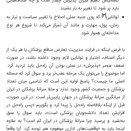
تشخیص دهیم میزان پذیرش چقدر است و چه شکاف‌هایی
باید پر شود تا تغییر به بار نشیند.
[۳]
توانایی
که روی جنبه عملی اصلاح یا تغییر سیاست و نیاز به
زمان، پول، مهارت و مانند آن تمرکز می‌کند تا شروع هر نوع
مداخله‌ای هموار شود.
با فرض اینکه در فرایند مدیریت تعارض منافع پزشکان یا هر یک از
دیگر اصناف، اختیار و توانایی لازم وجود داشته باشد، در صورت
ضعف عنصر «پذیرش» در عملی بودن آن راه‌حل باید تردید کرد.
اما موضوع را می‌توان یک مرحله عقب‌تر برد و سوال کرد که مسئله
اصلی ما چیست؟ پاسخ اولیه این است که تناسبی میان تعداد
پزشکان و جمعیت کشور وجود ندارد و مثلا سرانۀ پزشکان در ایران
از میانگین سرانۀ پزشکان در جهان پایین‌تر است. در این صورت،
قبل از اینکه بلافاصله راه‌حل را پیدا کرد و بگوییم «پس راه‌حل در
افزایش تعداد دانشجویان پزشکی است»، باید سوال را عمق
بخشید و پرسید چرا سرانۀ پزشکان در ایران کم است؟ به علاوه
اینجا باید به «واقعیت‌های اداری موهوم» هم توجه کرد: آیا واقعاً