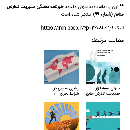
** این یادداشت به عنوان مقدمه
خبرنامه هفتگی مدیریت تعارض
منافع (شماره ۹۹)
منتشر شده است.
لینک کوتاه https://iran-bssc.ir/?p=22081
مطالب مرتبط:
معرفی جعبه ابزار
رهبری عمومی در
«مدیریت تعارض منافع
شرایط بحران– ۱۹
در عرصه عمومی»