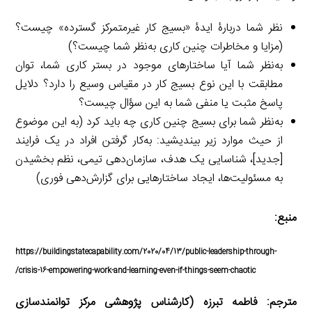
نظر شما دربارۀ ایدۀ «بسیج کار غیرمتمرکز گسترده» چیست؟
(مزایا و مخاطرات چنین کاری به‌نظر شما چیست؟)
به‌نظر شما آیا ساختارهای موجود در بستر کاری شما، توان
مطابقت با این نوع بسیج کار در مقیاس وسیع را دارد؟ دلایل
پاسخ مثبت یا منفی شما به این سؤال چیست؟
به‌نظر شما برای بسیج چنین کاری چه باید کرد (به این موضوع
از حیث موارد زیر بیندیشید: به‌کار گرفتن افراد در یک فرایند
[جدید]، شناسایی یک هدف، سازمان‌دهی تیمی، نظم بخشیدن
به مسئولیت‌ها، ایجاد ساختارهایی برای گزارش‌دهی فوری)
منبع:
https://buildingstatecapability.com/2020/04/13/public-leadership-through-
crisis-16-empowering-work-and-learning-even-if-things-seem-chaotic/
مترجم: فاطمه تبرزه (کارشناس پژوهشی مرکز توانمندسازی