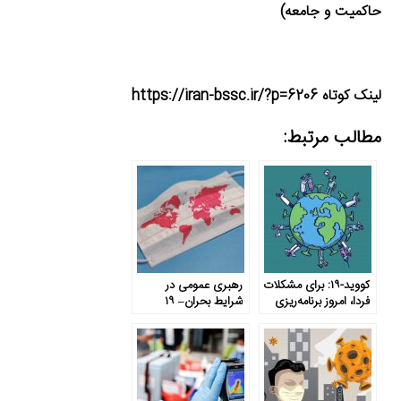
حاکمیت و جامعه)
لینک کوتاه https://iran-bssc.ir/?p=6206
مطالب مرتبط:
کووید-۱۹: برای مشکلات
رهبری عمومی در
فردا، امروز برنامه‌ریزی
شرایط بحران– ۱۹
کنید