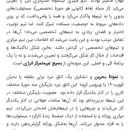
ابولا) متمرکز بودند. تیم مرکزی نینسواه استراتژی کلی را تعیین
می‌کرد (از جمله نقاط کانونی هر حوزۀ تخصصی)، مسئولیت‌های
بدوی را به تیم‌ها واگذار می‌کرد و همه را وامی‌داشت که بر روی
داده‌های مربوط به «وضعیت مسئله» تمرکز کنند. اما تیم تولبرت
اختیار و فضای زیادی به تیم‌های تخصصی می‌داد؛ آن‌ها در
تعامل مرتب بودند و این باعث می‌شد که اطلاعات بین تیم مرکزی
و تیم‌های تخصصی در گردش باشد. به‌این شکل تاکتیک‌ها و
اقدامات از خلال کار شکل می‌گرفتند و تعیین می‌شدند و نه با یک
برنامۀ کلی و اصلی. این نمونه‌ای از
بسیج غیرمتمرکز انرژی
است.
یا
نمونۀ بحرین
و تشکیل یک اتاق نبرد برای مقابله با بحران
کووید-۱۹ یا ویروس کرونا. این اتاق نبرد بازیگران سه حوزۀ مختلف
کاری را در کنار یکدیگر قرار داده بود. عضویت بازیگران مختلف در
این تیم‌ها بدین‌خاطر بود که آن‌ها ساعات طولانی در کنار یکدیگر
کار می‌کردند و چیزهایی را در تیم‌هایشان امتحان می‌کردند. تیم
مرکزی روزانه و با استفاده از «یک صفحۀ زندۀ کارکرد» مسئولیت‌ها
را به افراد محول می‌کند. آن‌ها به‌شکل روزانه گزارش‌دهی دارند و