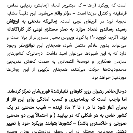
است که رویکرد آن‌ها – که مبتنی‌بر انجام آزمایش، ردیابی تماس،
قرنطینه و کنترل مرزها است – مؤثر واقع می‌شود. این دقیقاً مشابه
تجربۀ ابولا در آفریقای غربی است.
زمانی‌که منحنی به اوج‌اش
رسید، رساندن تعداد موارد به صفر مستلزم نوعی کار کارآگاهانه
بود.
اگرچه کووید-۱۹ یا کرونا ویروس بسیار مسری‌تر از ابولا است و
می‌تواند بدون علائم منتقل شود، همچنان این توافق‌نظر وجود
دارد که به این شیوه‌ها می‌توان امید داشت. درحالی‌که کشورهای
سازمان همکاری و توسعۀ اقتصادی به سمت کاهش تدریجی
محدودیت‌ها حرکت می‌کنند، همچنان ترکیبی از این روش‌ها
موردنیاز خواهد بود.
در‌حال‌حاضر رهبران روی کارهای تلنبارشدۀ فوری‌شان تمرکز کرده‌اند.
اما واجب است که برنامه‌ریزی و کسب آمادگی برای این فاز از
بحران آغاز شود تا در ۱ تا ۳ ماه آینده
–
شیب منحنی در یک
کشور خاص به هر شکلی که در بیایید ( و احتمالاً بین دو منحنی
صورتی و خاکستری باشد)
–
کشورها بتوانند رویکرد خود را تغییر
دهند.
مهم‌ترین مسئله در این لحظه دردسترس بودنِ وسیع