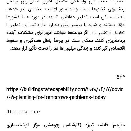
تضعیف کنند. این وابستگی متقابل اکنون اصلی‌ترین چالش
پیش‌روی کشورها است و به‌ مرور اهمیت بیشتری نیز خواهد
یافت. ممکن است تدابیر حفاظتی شدید در مورد همۀ کشورها
مؤثر نباشند و شاید با پیشتر رفتن بحران نیاز باشد این تدابیر را
تطبیق و تغییر داد.
اگر دولت‌ها نتوانند امروز برای مشکلات آینده
برنامه‌ریزی کنند، ممکن است در چرخۀ باطل همه‌گیری و سقوط
اقتصادی گیر کنند و زندگی میلیون‌ها نفر را تحت تأثیر قرار دهند.
منبع:
https://buildingstatecapability.com/2020/04/17/covid
-19-planning-for-tomorrows-problems-today/
[۱]
Isomorphic mimicry
مترجم: فاطمه تبرزه (کارشناس پژوهشی مرکز توانمندسازی