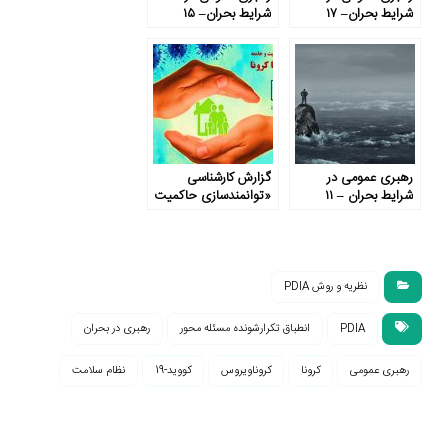
شرایط بحران– ۱۷
شرایط بحران– ۱۵
رهبری عمومی در
گزارش کارشناسی
شرایط بحران – ۱۱
«توانمندسازی حاکمیت
و جامعه برای مقابله با
کووید-۱۹»
نظریه و روش PDIA
PDIA
انطباق تکرارشونده مسئله محور
رهبری در بحران
رهبری عمومی
کرونا
کروناویروس
کووید-19
نظام سلامت