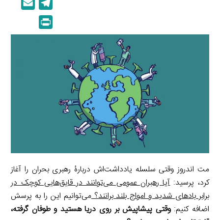
E
T
n
p
m
e
P
k
y
a
l
r
e
L
i
e
i
d
i
l
g
n
I
n
r
t
n
k
a
m
مت اندروز وقتی سلسله یادداشت‌اش دربارۀ رهبری بحران را آغاز
کرد، پرسید:
آیا رهبران عمومی می‌توانند در قایق‌هایی کوچک در
برابر بادهای شدید و امواج بلند برانند؟
می‌توانیم این را به پرسش
اضافه کنیم:
وقتی پیشاپیش بر روی دریا هستید و طوفان گرفته،