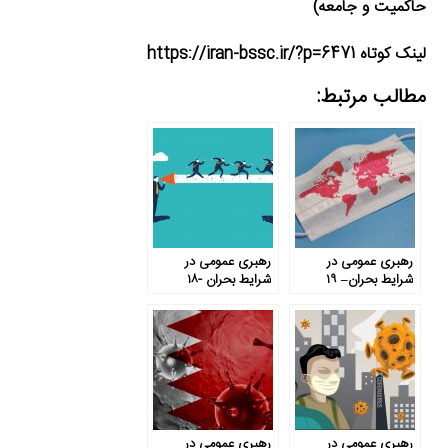
حاکمیت و جامعه)
لینک کوتاه https://iran-bssc.ir/?p=6471
مطالب مرتبط:
رهبری عمومی در
رهبری عمومی در
شرایط بحران– ۱۹
شرایط بحران -۱۸
رهبری عمومی در
رهبری عمومی در