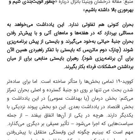
منبع: مقالۀ درخشان وینیتا بانزال دربارۀ «
چطور الویت‌بندی کنیم و
بهره‌وری بالا داشته باشیم
»
بحران کنونی هم تفاوتی ندارد. این یادداشت می‌خواهد به
مسائلی بپردازد که در هفته‌ها و ماه‌های آتی و با پیش‌تر رفتن
بحران جنبۀ حیاتی به‌خود می‌گیرند و بایستی از پیش برنامه‌ریزی
شوند (چارک دوم ماتریس که بایستی با تفکر راهبردی همین الآن
برای آن برنامه‌ریزی شود). رهبران بایستی منابعی برای از میان
برداشتن «مشکلات فردا» بکار بگیرند.
کووید-۱۹ تمامی بخش‌ها را متأثر ساخته است. اما برای ساده‌تر
شدن بحث من تنها بر روی دو جنبۀ گسترده و اصلی بحران تمرکز
می‌کنم: بخش درمان (یا بهداشت عمومی) در این یادداشت و
بخش اقتصاد در یادداشت بعدی. این دو بخش پیوند نزدیکی با
یکدیگر دارند. هرچه در یکی از آن‌ها اتفاق بیفتد – از جمله
سیاست‌هایی که اجرا می‌شود – تأثیر عمیقی بر دیگری می‌گذارد.
مهم است که ببینیم چگونه این وابستگی متقابل با پیش‌رفتن