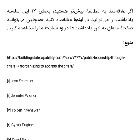
اگر علاقه‌مند به مطالعۀ بیش‌تر هستید، بخش ۱۲ این سلسله
یادداشت را می‌توانید در
اینجا
مشاهده کنید. همچنین می‌توانید
صفحۀ متعلق به این یادداشت‌ها در
وب‌سایت ما
را مشاهده کنید.
منبع:
https://buildingstatecapability.com/2020/03/30/public-leadership-through-
crisis-11-reorganizing-to-address-the-crisis/
[۱]
Leon Schreiber
[۲]
Jennifer Widner
[۳]
Tolbert Nyenswah
[۴]
Cyrus Engineer
[۵]
David Peters