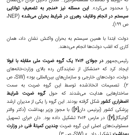
که «روابط و تعاملات سلسله‌مراتبی… امکان دخیل کردن ذی‌نفعان
را محدود می‌کرد».
این مسئله نیز «منجر به تضعیفِ توانایی
سیستم در انجام وظایف رهبری در شرایط بحران می‌شد»
(NEP،
ص ۱۹۹)
.
دولت ابتدا با همین سیستم به بحران واکنش نشان داد، همان
کاری که اغلب دولت‌ها انجام می‌دهند.
رئیس‌جمهور
در جولای ۲۰۱۴ یک گروه ضربت ملی مقابله با ابولا
ایجاد کرد که «متشکل از نمایندگان رده بالای وزارت‌خانه‌های
دولت، دولت‌های خارجی و سازمان‌های بین‌المللی بود» (SW، ص
۲). تصمیمات اتخاذشده توسط این گروه ضربت به سمت
ساختارهایی هدایت می‌شدند که حول
گروه ضربت شرایط
اضطراری کشور
شکل گرفته بودند. این گروه را یکی از مدیران ارشد
پزشکی کشور (برنیس دان
[۶]
) با مجوز وزیر بهداشت (دکتر والتر
گونیگال
[۷]
) در مارس ۲۰۱۴ تشکیل داده بود. دان «برای تسهیل
مسئولیت‌های اصلی این گروه ضربت
چندین کمیتۀ فنی در وزارت
بهداشت
تشکیل داد…» (SW، ص ۳).