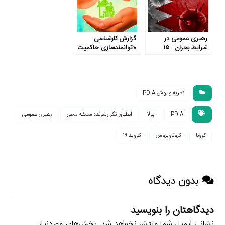
رهبری عمومی در
گزارش کارشناسی
شرایط بحران– ۱۵
«توانمندسازی حاکمیت
و جامعه برای مقابله با
کووید-۱۹»
نظریه و روش PDIA
PDIA
ابولا
انطباق تکرارشونده مسئله محور
رهبری عمومی
کرونا
کروناویروس
کووید-19
بدون دیدگاه
دیدگاهتان را بنویسید
نشانی ایمیل شما منتشر نخواهد شد.
بخش‌های موردنیاز