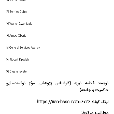
[۶]
Bernice Dahn
[۷]
Walter Gwenigale
[۸]
Amos Gborie
[۹]
General Services Agency
[۱۰]
Robert Kpadeh
[۱۱]
Cluster system
ترجمه: فاطمه تبرزه (کارشناس پژوهشی مرکز توانمندسازی
حاکمیت و جامعه)
لینک کوتاه https://iran-bssc.ir/?p=6036
مطالب مرتبط: