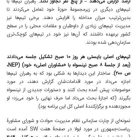
ارشد گزارش می‌دهند
–
از پنج نفر تجاوز نکند.
رهبران تیم‌ها با
تیم‌های دیگری در زیرمجموعۀ حوزۀ خود تعامل می‌کردند تا
بدین‌ترتیب میزان مداخله را افزایش دهند. برخی تیم‌ها نیز
مدیریت تیم‌های زیادی از داوطلبان و مقامات محلی را در سطح
کشور برعهده داشتند که آن‌ها نیز خود در تیم‌های کوچک‌تری
سازمان‌دهی شده بودند.
تیم‌های اصلی بایستی هر روز ۱۰ صبح تشکیل جلسه می‌دادند
(بعد از جلسۀ ۸ صبح نینسواه با «مشاوران اصلی» خود) (
NEP
،
ص ۲۰۰).
ساختار این دیدارها به شکلی بود که به رهبران تیم‌ها
اجازه می‌داد در مورد اقدامات‌شان گزارش دهند، در مورد
موضوعات پیش آمده بحث کنند و دستورات جدیدی از نینسواه
بگیرند (که اجازۀ بحث می‌داد اما حرف نهایی را خود می‌زد؛ او
مجوزدهنده و برگزارکنندۀ اصلی کل این برنامه بود).
نمونه‌ای از چارت سازمانی نظام مدیریت حوادث و شورای مشاورۀ
ریاست‌جمهوری در مورد ابولا در صفحۀ هفت SW آمده است