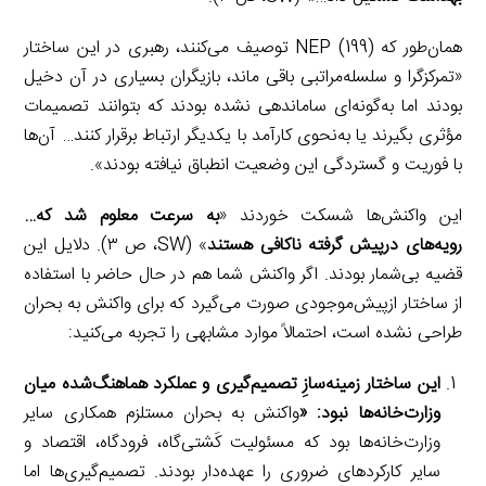
همان‌طور که NEP (199) توصیف می‌کنند، رهبری در این ساختار
«تمرکزگرا و سلسله‌مراتبی باقی ماند، بازیگران بسیاری در آن دخیل
بودند اما به‌گونه‌ای ساماندهی نشده بودند که بتوانند تصمیمات
مؤثری بگیرند یا به‌نحوی کارآمد با یکدیگر ارتباط برقرار کنند… آن‌ها
با فوریت و گستردگی این وضعیت انطباق نیافته بودند».
این واکنش‌ها شسکت خوردند «
به سرعت معلوم شد که…
رویه‌های درپیش گرفته ناکافی هستند
» (SW، ص ۳). دلایل این
قضیه بی‌شمار بودند. اگر واکنش شما هم در حال حاضر با استفاده
از ساختار ازپیش‌موجودی صورت می‌گیرد که برای واکنش به بحران
طراحی نشده است، احتمالاً موارد مشابهی را تجربه می‌کنید:
این ساختار زمینه‌سازِ تصمیم‌گیری و عملکرد هماهنگ‌شده میان
وزارت‌خانه‌ها نبود: «
واکنش به بحران مستلزم همکاری سایر
وزارت‌خانه‌ها بود که مسئولیت‌ کَشتی‌گاه، فرودگاه، اقتصاد و
سایر کارکردهای ضروری را عهده‌دار بودند. تصمیم‌گیری‌ها اما