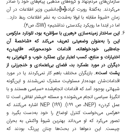
سازمان‌های مردم‌نهاد و گروه‌های مذهبی پیام‌های خود را صادر
می‌کردند. به‌گفتۀ روبرت کپاده
[۱۰]
جانشین وزیر اطلاعات در آن
زمان «شیوۀ مقابله با ابولا به‌شدت به نشر اطلاعات ربط دارد…
اما در ابتدا ما رویکرد یکدستی نداشتیم» (SW، ص۴).
این ساختار زمینه‌سازی «رهبری با سؤظن» بود، لئونارد مارکوس
این را به‌عنوان وضعیتی تعریف می‌کند که «شاخصۀ آن
جاه‌طلبی خودخواهانه، اقدامات خودمحورانه، «قاپیدن»
اختیارات و منابع، کسب اعتبار برای عملکرد خوب و اتهام‌زنی به
دیگران در مورد علمکرد بد، فضای بی‌اعتمادی و خنجرزنی از
پشت است».
بازیگران مختلف باهم کار نمی‌کردند یا در مورد
اقدامات‌شان عهده‌دار مسئولیت مشترک نمی‌شدند و این‌گونه
شبهاتی بوجود آمد که اقدامات انجام‌شده «سیاسی هستند و با
انگیزۀ سیاسی انجام می‌شوند» و مسئله «بیشتر لفاظی است تا
عمل کردن» (NEP، ص ۱۹۹). NEP (199) اشاره می‌کنند که
«هرکس می‌خواست کنترل اوضاع را خود به‌دست بگیرد و
تصور می‌کرد که او می‌داند بهترین شیوۀ واکنش به بحران
چیست. این دعواها در بحث‌ها چنان پررنگ بودند که