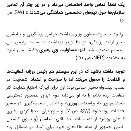
یک نقطۀ تماس واحد اختصاص می‌داد و در زیر چتر آن تمامی
سازمان‌ها حول تیم‌های تخصصی هماهنگی می‌شدند » (
SW، ص
۶).
تولبرت نینسواه، معاون وزیر بهداشت در امور پیشگیری و جانشین
مدیر ارشد پزشکی، توسط وزیر بهداشت به‌ سمت رئیس این
سیستم منصوب شد.
تنها مسئولیت وی رهبری
واکنش ملی لیبریا
به ابولا بود (NEP، ص ۲۰۰).
توجه داشته باشید که در این سیستم هم رئیس روزانه فعالیت‌ها
و اقدامات را محول می‌کند اما با صراحت و اعتماد.
شفافیت در
نصب نینسواه بسیار حیاتی بود: اول برای این‌که اختیارِ هدایتِ کار
مقامات رده بالاتر را به او می‌داد؛ دوم «برای تضمین دسترسی
مستقیم وی به ریاست‌جمهوری» و «اختیار تصمیم‌گیری در مسیر
اقدامات روبه‌جلو» (SW، ص ۷) و سوم برای مجزا کردن رهبری
کارهای روزمره از تصمیمات رده بالای سیاسی (و بیرون کشیدن
رئیس جمهور از «دام علف‌های هرز» برای تمرکز بر مسائل رده