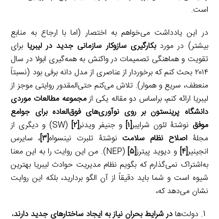
است.
در این یادداشت می‌خواهم به اختصار (اما با ارجاع به منابع
بیشتر) در مورد
بکارگیری سازوکار سازمانی جدید در لیبریا
برای
تقویت و هماهنگی تصمیمات در واکنش به همه‌گیری ابولا در سال
۲۰۱۴ بحث کنم که برخوردار از عناصری از مدل دانه برفی بود (نسبتاً
منعطف، سریع و هموار). تلاش می‌کنم حتی‌المقدور روایتی موجز از
لیبریا ارائه کنم، براساس دو مقاله یکی از
مجموعه مطالعات موردی
دانشگاه پرینستون بر روی نوآوری‌های فوق‌العاده برای جوامع
موفق
نوشتۀ لئون شرایبر
[۱]
و جنیفر ویدنر
[۲]
(SW) و دیگری از
مجلۀ
اصلاح نظام سلامت
نوشتۀ تلبرت نینسواه
[۳]
، سایرس
انجینیر
[۴]
و دیوید پیترز
[۵]
(NEP). من این روایت را به این معنا
به‌اشتراک نمی‌گذارم که بگویم نظام مدیریت حوادث لیبریا بهترین
شیوه است و شما باید دقیقاً از آن الگو بردارید، بلکه این روایت
نشان می‌دهد که،
دولت‌ها
در شرایط بحران نیاز به ایجاد ساختارهای جدید دارند
،