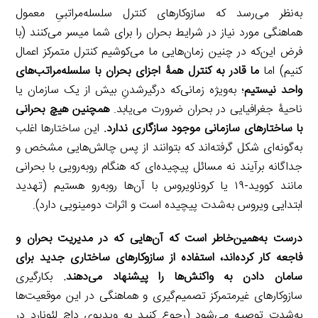
به‌نظر می‌رسد که سازوکارهای کنترل سلسله‌مراتبیِ معمول
هماهنگی مورد نیاز در شرایط بحران را برای شما میسر می‌کنند (با
فرض این‌که در چنین زمان‌هایی ما می‌کوشیم کنترل متمرکز اعمال
کنیم) اما
ما قادر به کنترل همۀ اجزای بحران با سلسله‌مراتب‌های
واحد نیستیم
؛ به‌ویژه زمانی‌که درگیرشدنِ بیش از یک سازمان یا
ناحیۀ جغرافیایی در بحران ضرورت می‌یابد.
همچنین هیچ بحرانی
با ساختارهای سازمانی موجود سازگاری ندارد.
این ساختارها اغلب
به‌گونه‌ای شکل گرفته‌اند که بتوانند از پس چالش‌هایی مشخص و
جداگانه برآیند نه مسائل پیچیده‌ای که هنگام روبه‌رویی با بحرانی
مانند کووید-۱۹ یا کروناویروس با آن‌ها روبه‌رو هستیم (تهدید
ابتدایی ویروس به‌شدت پیچیده است و اثرات دومینویی دارد).
درست به‌همین‌خاطر است که آن‌هایی که در مدیریت بحران و
فاجعه کار کرده‌اند، استفاده از سازوکارهای ساختاری جدید برای
سامان دادن به واکنش‌ها را پیشنهاد می‌دهند.
بکارگیری
سازوکارهای غیرمتمرکز تصمیم‌گیری و هماهنگی در این موقعیت‌ها
به‌شدت توصیه می‌شود (رجوع کنید به ویدیوی داچ لئونارد در