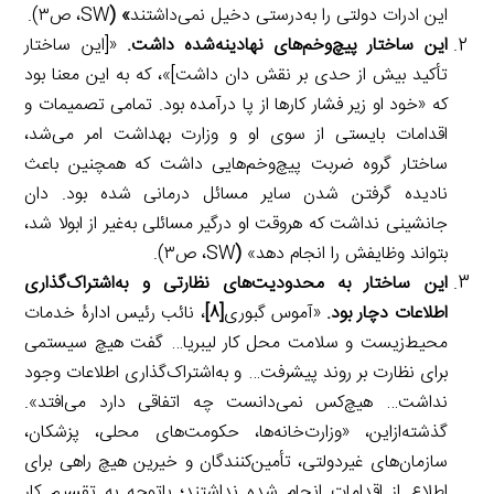
این ادرات دولتی را به‌درستی دخیل نمی‌داشتند
» (
SW، ص۳).
این ساختار پیچ‌وخم‌های نهادینه‌شده داشت.
«[این ساختار
تأکید بیش از حدی بر نقش دان داشت]»، که به این معنا بود
که «خود او زیر فشار کارها از پا درآمده بود. تمامی تصمیمات و
اقدامات بایستی از سوی او و وزارت بهداشت امر می‌شد،
ساختار گروه ضربت پیچ‌وخم‌هایی داشت که همچنین باعث
نادیده گرفتن شدن سایر مسائل درمانی شده بود. دان
جانشینی نداشت که هروقت او درگیر مسائلی به‌غیر از ابولا شد،
بتواند وظایفش را انجام دهد»
(
SW، ص۳).
این ساختار به محدودیت‌های نظارتی و به‌اشتراک‌گذاری
اطلاعات دچار بود.
«آموس گبوری
[۸]
، نائب رئیس ادارۀ خدمات
محیط‌زیست و سلامت محل کار لیبریا… گفت هیچ سیستمی
برای نظارت بر روند پیشرفت… و به‌اشتراک‌گذاری اطلاعات وجود
نداشت… هیچ‌کس نمی‌دانست چه اتفاقی دارد می‌افتد».
گذشته‌ازاین، «وزارت‌خانه‌ها، حکومت‌های محلی، پزشکان،
سازمان‌های غیردولتی، تأمین‌کنندگان و خیرین هیچ راهی برای
اطلاع از اقدامات انجام شده نداشتند؛ باتوجه به تقسیم کار