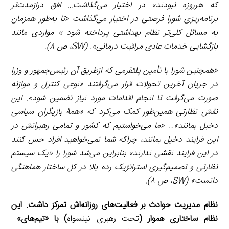
که هرروزه نبودند» در اختیار می‌گذاشت… افق درازمدت‌تر
برنامه‌ریزی شورا فرصتی در اختیار می‌گذاشت «تا به‌طور همزمان
به مسائل کلی‌تر نظام بهداشتی پرداخته شود » مواردی مانند
بازگشایی خدمات عادی مراقبت درمانی». (
SW
، ص ۸).
«همچنین شورا با تأمین پلتفرمی که ازطریق آن رئیس‌جمهور و وزرا
در جریان آخرین تحولات قرار می‌گرفتند «نوعی کنترل و موازنه
صورت می‌گرفت تا انجام اقدامات مورد نیاز تضمین شود». این
نقش نظارتی همین‌طور کمک می‌کرد که «همۀ بازیگران سیاسی
دخیل بمانند»… «ما می‌خواستیم که کشور و تمامی رهبرانش در
این فرایند دخیل بمانند، چراکه شما نمی‌خواهید افراد حس کنند
در این فرایند نقشی ندارند» بنابراین می‌شد شورا را «یک سیستم
نظارتی و تصمیم‌‌گیری استراتژیک رده بالا در کل ساختار هماهنگی
دانست» (
SW
، ص ۸).
نظام مدیریت حوادث بر فعالیت‌های روزانه‌اش تمرکز داشت. این
نظام ساختاری هموار (
تحت رهبری نینسواه
) با «تیم‌های»