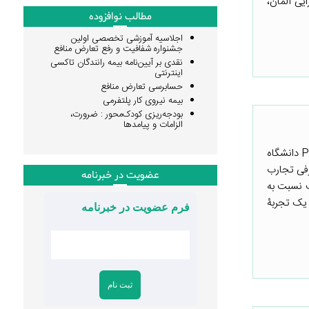
ر دارایی آلمان،
مطالب نوافزوده
اجلاسیه آموزشی تخصصی اولین
جشنواره شفافیت و رفع تعارض منافع
نقدی بر آیین‌نامه بیمه رانندگان تاکسی
اینترنتی
حسابرسی تعارض منافع
بیمه نیروی کار پلتفرمی
بودجه‌ریزی کودک‌محور : ضرورت،
الزامات و پیامدها
این توضیح برگرفته از یادداشت کوتاهی است که دانش‌پذیران دورۀ آموزشی توانمندسازی حکومت با روش PDIA دانشگاه
رفی تجارب
عضویت در خبرنامه
ختلف نسبت به
 یک تجربۀ
فرم عضویت در خبرنامه