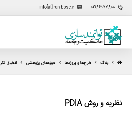
info[at]iran-bssc.ir
02166977800
بلاگ
طرح‌ها و پروژه‌ها
حوزه‌های پژوهشی
انطباق تکرار
نظریه و روش PDIA