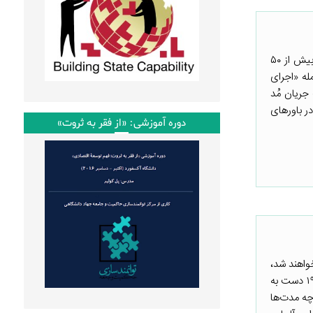
این مطلب ابتدا در وبلاگ طرح نجات جهانی منتشرشده است. طرح نجات جهانی (GDI) مشارکتی است میان بیش از ۵۰
له «اجرای
جریان مُد
ر باورهای
دوره آموزشی: «از فقر به ثروت»
واهند شد،
چرا که موارد جدید ابتلا به کووید_۱۹، مجدداً با شیب تندی رو به افزایش‌اند. در حالی که اروپا با موج دوم کووید_۱۹ دست به
رچه مدت‌ها