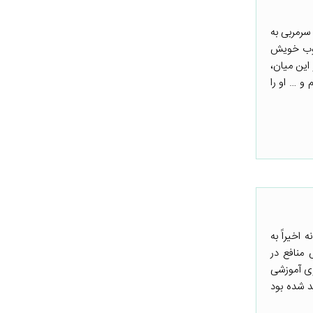
 سرمربی به
طلوب خویش
این میان،
 و … او را
اخیراً به
 منافع در
زی آموزشی
د شده بود