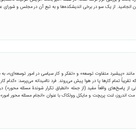
ان انجامید. از یک سو در برخی اندیشکده‌ها و به تبع آن در مجلس و شورای عا
ی مانند «پیشبرد متفاوت توسعه» و «تفکر و کار سیاسی در امور توسعه‌ای»، به
تقریباً تمام کارها پا در هوا پیش می‌روند. فرد ناامیدانه می‌پرسد: «کدام کار
 از پاسخ‌های واقعاً مفید (از جمله «انطباق تکرار شوندۀ مسئله ‌محور») در 
 از مت اندروز، لنت پریچت و مایکل وولکاک با عنوان «انجام مسئله محور امور»