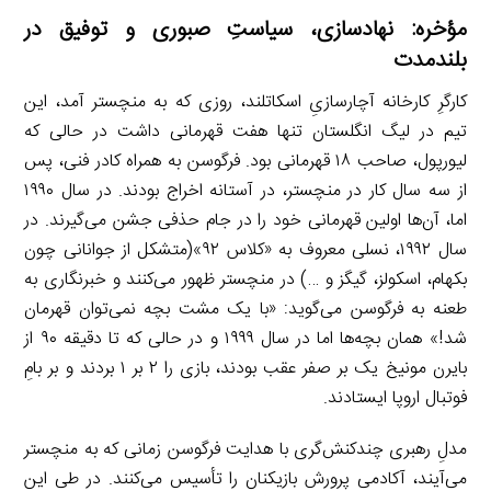
مؤخره: نهادسازی، سیاستِ صبوری و توفیق در
بلندمدت
کارگرِ کارخانه آچارسازیِ اسکاتلند، روزی که به منچستر آمد، این
تیم در لیگ انگلستان تنها هفت قهرمانی داشت در حالی که
لیورپول، صاحب ۱۸ قهرمانی بود. فرگوسن به همراه کادر فنی، پس
از سه سال کار در منچستر، در آستانه اخراج بودند. در سال ۱۹۹۰
اما، آن‌ها اولین قهرمانی خود را در جام حذفی جشن می‌گیرند. در
سال ۱۹۹۲، نسلی معروف به «کلاس ۹۲»(متشکل از جوانانی چون
بکهام، اسکولز، گیگز و …) در منچستر ظهور می‌کنند و خبرنگاری به
طعنه به فرگوسن می‌گوید: «با یک مشت بچه نمی‌توان قهرمان
شد!» همان بچه‌ها اما در سال ۱۹۹۹ و در حالی که تا دقیقه ۹۰ از
بایرن مونیخ یک بر صفر عقب بودند، بازی را ۲ بر ۱ بردند و بر بامِ
فوتبال اروپا ایستادند.
مدلِ رهبری چندکنش‌گری با هدایت فرگوسن زمانی که به منچستر
می‌آیند، آکادمی پرورش بازیکنان را تأسیس می‌کنند. در طی این