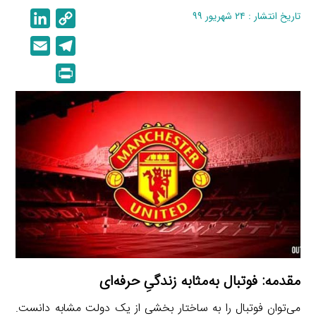
تاریخ انتشار : ۲۴ شهریور ۹۹
C
L
i
o
E
T
n
p
m
e
P
k
y
a
l
r
e
L
i
e
i
d
i
l
g
n
I
n
r
t
n
k
a
m
مقدمه: فوتبال به‌مثابه زندگیِ حرفه‌ای
می‌توان فوتبال را به ساختار بخشی از یک دولت مشابه دانست.