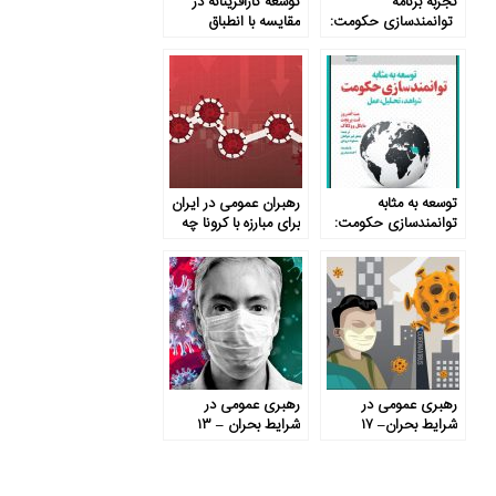
تجربۀ برنامۀ
توسعه کارآفرینانه در
توانمندسازی حکومت:
مقایسه با انطباق
PDIA تجربه‌ای از نحوه
تکرارشونده مسئله‌محور
مشارکت
(PDIA)
توسعه به مثابه
رهبران عمومی در ایران
توانمندسازی حکومت:
برای مبارزه با کرونا چه
شواهد، تحلیل، عمل
کرده­ اند و چه باید
بکنند؟
رهبری عمومی در
رهبری عمومی در
شرایط بحران– ۱۷
شرایط بحران – ۱۳