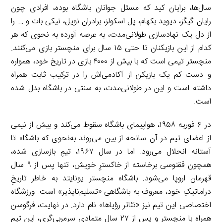
سال‌ها، برایان کید که مسئل جوانان باشگاه بوده، افرادی چون
رایان گیگز، دیوید بکهام، پل اسکولز، برادران نویل، نیکی بات و … را
از دل یک نهادسازی طولانی‌مدت، به عرصه آورده به نحوی که هر
کدام از این بازیکنان تا حتی ۱۵ سال برای منچستر بازی می‌کنند.
منچستر تیمی است که با بیش از ۴۰۰۰ بازی در تاریخ خود، همواره
و دست کم یک بازیکن از آکادمی‌اش را در ترکیب ثابت همراه
داشته است و این در طولانی‌مدت، به سنتی در باشگاه بدل شده
است.
در ۶ فوریه ۱۹۵۸، هواپیمای باشگاه سقوط می‌کند و بیش از نیمی
از اعضای تیم در آن سانحه از بین می‌روند به‌نحوی که باشگاه تا
آستانه انحلال می‌رود. اما در سال ۱۹۶۷، تیمِ بازسازی شده،
همچون ققنوسی برخاسته از خاکسترِ خویش، تنها پس از ۹ سال
قهرمان اروپا می‌شود. باشگاه منچستر یونایتد به خاطر تاریخِ
دراماتیکِ خود، معروف به باشگاهی «تسلیم‌ناپذیر» است. ورزشگاه
اختصاصی این تیم نیز «تئاتر رؤیاها» نام دارد. در نهایت، فرگوسن
همراه با منچستر و پس از ۲۷ سالِ متمادی سرمربی‌گری، این تیم