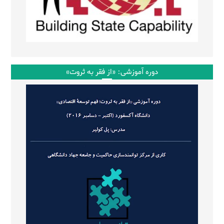
دوره آموزشی: «از فقر به ثروت»