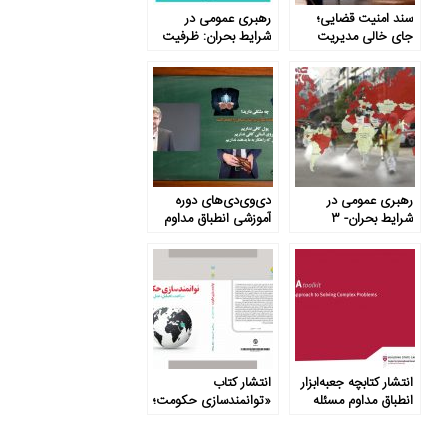
سند امنیت قضایی؛
رهبری عمومی در
جای خالی مدیریت
شرایط بحران: ظرفیت
تعارض منافع
های محدود
رهبری عمومی در
دی‌وی‌دی‌های دوره
شرایط بحران- ۳
آموزشی انطباق مداوم
مسئله محور منتشر شد
انتشار کتابچه جعبه‌ابزار
انتشار کتاب
انطباق مداوم مسئله
«توانمندسازی حکومت؛
محور
شواهد، تحلیل، عمل»